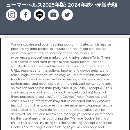
ューマーヘルス2025年版; 2024年総小売販売額
ヘルプ＆ガイド
We use cookies and other tracking tools on this site, which may be
provided by third parties, to operate and secure our site, enable
social media features, enhance performance, tailor user
experiences, support our marketing and advertising efforts. These
also enable us and third parties to access and record user and
商品について
activity data, such as IP addresses and online identifiers, referring
URLs, searches and interactions, browser and device details, and
other usage information, which may be used to provide enhanced
functionality and personalized experiences, analyze and improve
会社概要
performance, and reach users with more relevant content and ads
on this site and across third party sites. If you click “Accept All” this
site may deploy cookies (including third party cookies) for all of
these purposes. If you click “Limit Cookies,” your IP address and
特典＆ポイント
other browsing information may still be collected but only cookies
(including third party cookies) that are necessary to operate, secure
and enable default website features and functionalities will be
deployed. You can also review and manage your cookie preferences
for this site at any time by clicking the “Manage Cookie Settings”
2026 The Hut.com Ltd
link in this banner. By using this site or clicking "Accept All," "Limit
Cookies," or "Manage Cookie Settings," you acknowledge and