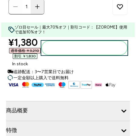
ゾロ目セール｜最大70%オフ｜割引コード：【ZOROME】使用
で追加10%オフ！
discounted price
¥1,380‎
カートに入れる
通常価格 ￥3,210‎
割引 ￥1,830‎
In stock
追跡配送：3〜7営業日でお届け
一定金額以上購入で送料無料
商品概要
特徴