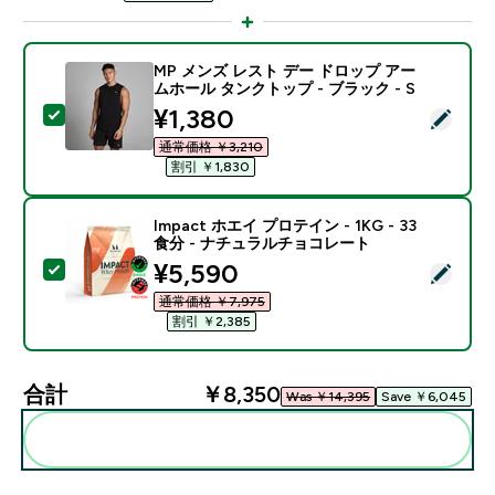
MP メンズ レスト デー ドロップ アー
ムホール タンクトップ - ブラック - S
discounted price
¥1,380‎
この商品を選択 - MP メンズ レスト デー ドロップ アー
通常価格 ￥3,210‎
割引 ￥1,830‎
Impact ホエイ プロテイン - 1KG - 33
食分 - ナチュラルチョコレート
discounted price
¥5,590‎
この商品を選択 - Impact ホエイ プロテイン - 1KG 
通常価格 ￥7,975‎
割引 ￥2,385‎
合計
￥8,350‎
Was ￥14,395‎
Save ￥6,045‎
まとめてカートに入れる