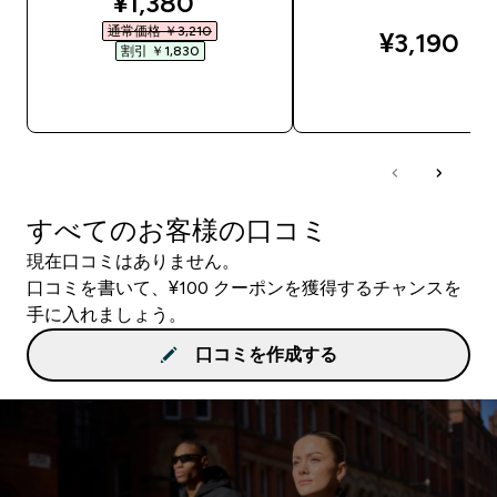
discounted price
¥1,380‎
通常価格 ￥3,210‎
¥3,190‎
割引 ￥1,830‎
今すぐ購入
今すぐ購入
すべてのお客様の口コミ
現在口コミはありません。
口コミを書いて、¥100 クーポンを獲得するチャンスを
手に入れましょう。
口コミを作成する