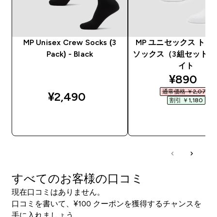
MP Unisex Crew Socks (3
MP ユニセックス トレ
Pack) - Black
ソックス（3組セット） 
イト
discount
¥890‎
通常価格 ￥2,070‎
¥2,490‎
割引 ￥1,180‎
今すぐ購入
今すぐ購入
すべてのお客様の口コミ
現在口コミはありません。
口コミを書いて、¥100 クーポンを獲得するチャンスを
手に入れましょう。