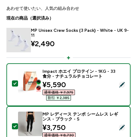
あわせて使いたい、人気の組み合わせ
現在の商品（選択済み）
MP Unisex Crew Socks (3 Pack) - White - UK 9-
11
¥2,490‎
Impact ホエイ プロテイン - 1KG - 33
食分 - ナチュラルチョコレート
discounted price
¥5,590‎
この商品を選択 - Impact ホエイ プロテイン - 1KG 
通常価格 ￥7,975‎
割引 ￥2,385‎
MP レディース テンポ シームレス レギ
ンス - ブラック - S
discounted price
¥3,750‎
この商品を選択 - MP レディース テンポ シームレス レギ
通常価格 ￥8,730‎