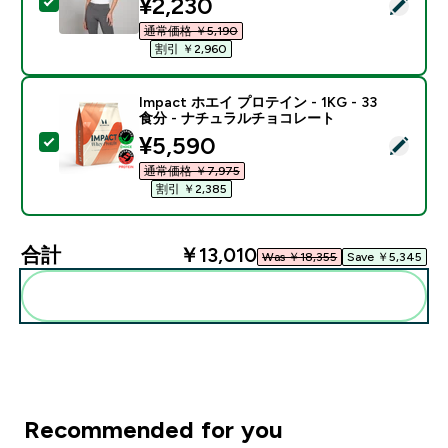
discounted price
¥2,230‎
この商品を選択 - MP レディース テンポ ベスト - ホワイ
通常価格 ￥5,190‎
割引 ￥2,960‎
Impact ホエイ プロテイン - 1KG - 33
食分 - ナチュラルチョコレート
discounted price
¥5,590‎
この商品を選択 - Impact ホエイ プロテイン - 1KG 
通常価格 ￥7,975‎
割引 ￥2,385‎
合計
￥13,010‎
Was ￥18,355‎
Save ￥5,345‎
まとめてカートに入れる
Recommended for you