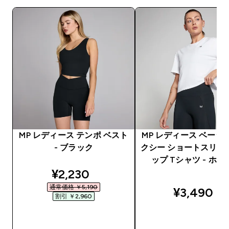
MP レディース テンポ ベスト
MP レディース ベーシ
- ブラック
クシー ショートスリー
ップ Tシャツ - ホワ
discounted price
¥2,230‎
通常価格 ￥5,190‎
¥3,490‎
割引 ￥2,960‎
今すぐ購入
今すぐ購入