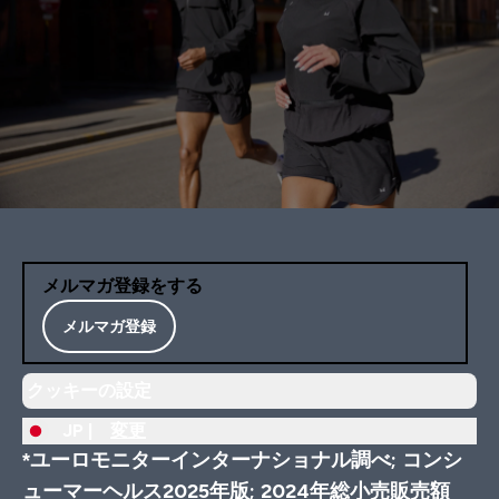
メルマガ登録をする
メルマガ登録
クッキーの設定
JP |
変更
*ユーロモニターインターナショナル調べ; コンシ
ューマーヘルス2025年版; 2024年総小売販売額