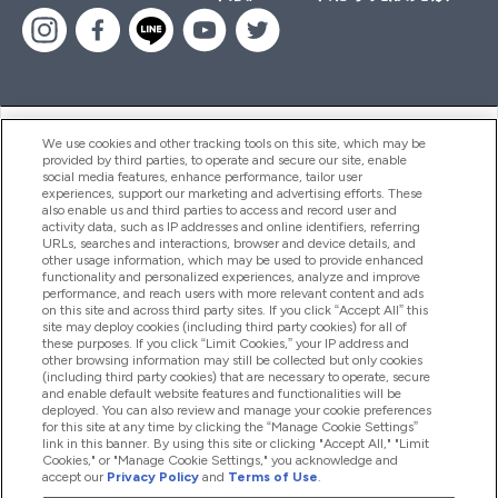
ヘルプ＆ガイド
We use cookies and other tracking tools on this site, which may be
provided by third parties, to operate and secure our site, enable
social media features, enhance performance, tailor user
experiences, support our marketing and advertising efforts. These
also enable us and third parties to access and record user and
商品について
activity data, such as IP addresses and online identifiers, referring
URLs, searches and interactions, browser and device details, and
other usage information, which may be used to provide enhanced
functionality and personalized experiences, analyze and improve
会社概要
performance, and reach users with more relevant content and ads
on this site and across third party sites. If you click “Accept All” this
site may deploy cookies (including third party cookies) for all of
these purposes. If you click “Limit Cookies,” your IP address and
特典＆ポイント
other browsing information may still be collected but only cookies
(including third party cookies) that are necessary to operate, secure
and enable default website features and functionalities will be
deployed. You can also review and manage your cookie preferences
for this site at any time by clicking the “Manage Cookie Settings”
2026 The Hut.com Ltd
link in this banner. By using this site or clicking "Accept All," "Limit
Cookies," or "Manage Cookie Settings," you acknowledge and
accept our
Privacy Policy
and
Terms of Use
.