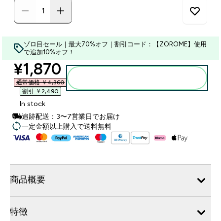
ゾロ目セール｜最大70%オフ｜割引コード：【ZOROME】使用
で追加10%オフ！
discounted price
¥1,870‎
カートに入れる
通常価格 ￥4,360‎
割引 ￥2,490‎
In stock
追跡配送：3〜7営業日でお届け
一定金額以上購入で送料無料
商品概要
特徴