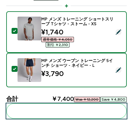
MP メンズ トレーニング ショートスリ
ーブ Tシャツ - ストーム - XS
discounted price
¥1,740‎
この商品を選択 - MP メンズ トレーニング ショートスリー
通常価格 ￥4,050‎
割引 ￥2,310‎
MP メンズ ウーブン トレーニング 5イ
ンチ ショーツ - ネイビー - L
この商品を選択 - MP メンズ ウーブン トレーニング 5イ
¥3,790‎
合計
￥7,400‎
Was ￥12,200‎
Save ￥4,800‎
まとめてカートに入れる