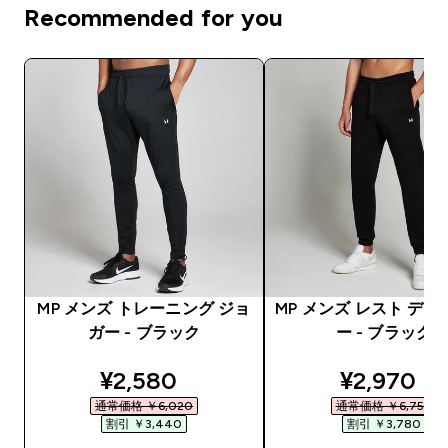
Recommended for you
MP メンズ トレーニング ジョ
MP メンズ レスト デー
ガー - ブラック
ー - ブラック
discounted price
discounte
¥2,580‎
¥2,970‎
通常価格 ￥6,020‎
通常価格 ￥6,750‎
割引 ￥3,440‎
割引 ￥3,780‎