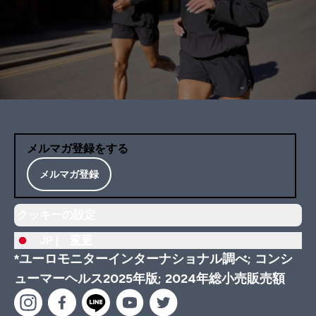
メルマガ登録をする
メルマガ登録
クッキーの設定
JP |
変更
*ユーロモニターインターナショナル調べ; コンシ
ューマーヘルス2025年版; 2024年総小売販売額