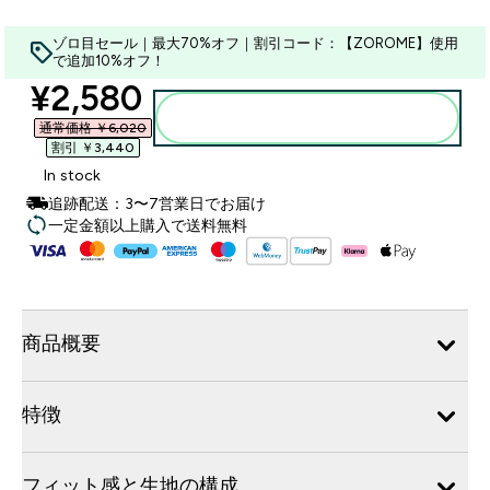
ゾロ目セール｜最大70%オフ｜割引コード：【ZOROME】使用
で追加10%オフ！
discounted price
¥2,580‎
カートに入れる
通常価格 ￥6,020‎
割引 ￥3,440‎
In stock
追跡配送：3〜7営業日でお届け
一定金額以上購入で送料無料
商品概要
特徴
フィット感と生地の構成