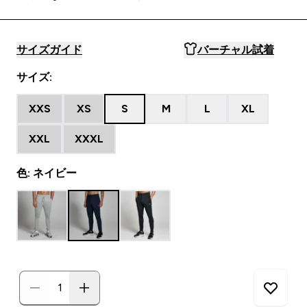
サイズガイド
バーチャル試着
サイズ:
XXS
XS
S
M
L
XL
XXL
XXXL
色: ネイビー