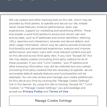
ヘルプ＆ガイド
We use cookies and other tracking tools on this site, which may be
provided by third parties, to operate and secure our site, enable
social media features, enhance performance, tailor user
experiences, support our marketing and advertising efforts. These
also enable us and third parties to access and record user and
商品について
activity data, such as IP addresses and online identifiers, referring
URLs, searches and interactions, browser and device details, and
other usage information, which may be used to provide enhanced
functionality and personalized experiences, analyze and improve
会社概要
performance, and reach users with more relevant content and ads
on this site and across third party sites. If you click “Accept All” this
site may deploy cookies (including third party cookies) for all of
these purposes. If you click “Limit Cookies,” your IP address and
特典＆ポイント
other browsing information may still be collected but only cookies
(including third party cookies) that are necessary to operate, secure
and enable default website features and functionalities will be
deployed. You can also review and manage your cookie preferences
for this site at any time by clicking the “Manage Cookie Settings”
2026 The Hut.com Ltd
link in this banner. By using this site or clicking "Accept All," "Limit
Cookies," or "Manage Cookie Settings," you acknowledge and
accept our
Privacy Policy
and
Terms of Use
.
Manage Cookie Settings