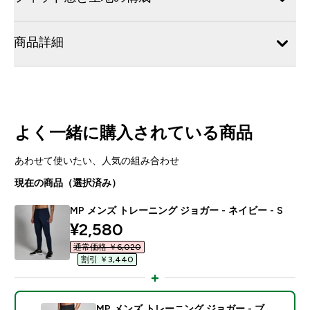
商品詳細
よく一緒に購入されている商品
あわせて使いたい、人気の組み合わせ
現在の商品（選択済み）
MP メンズ トレーニング ジョガー - ネイビー - S
discounted price
¥2,580‎
通常価格 ￥6,020‎
割引 ￥3,440‎
MP メンズ トレーニング ジョガー - ブ