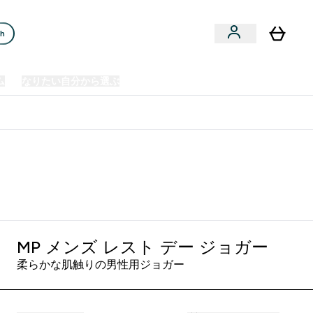
ch
ム
なりたい自分から選ぶ
クリアランスセール
日本製造商品
u
Enter プレミアム submenu
Enter なりたい自分から選ぶ submenu
En
⌄
⌄
⌄
欧州スポーツ栄養No.1ブランド*
MP メンズ レスト デー ジョガー
柔らかな肌触りの男性用ジョガー