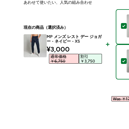
あわせて使いたい、人気の組み合わせ
現在の商品（選択済み）
MP メンズ レスト デー ジョガ
ー - ネイビー - XS
discounted price
¥3,000‎
通常価格
割引
￥6,750‎
￥3,750‎
Was ￥17