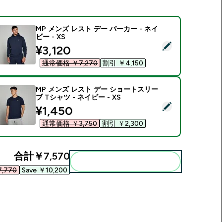
MP メンズ レスト デー パーカー - ネイ
ビー - XS
この商品を選択 - MP メンズ レスト デー パーカー - ネイビー - 
discounted price
¥3,120‎
通常価格 ￥7,270‎
割引 ￥4,150‎
MP メンズ レスト デー ショートスリー
ブ Tシャツ - ネイビー - XS
この商品を選択 - MP メンズ レスト デー ショートスリーブ Tシャツ
discounted price
¥1,450‎
通常価格 ￥3,750‎
割引 ￥2,300‎
合計
￥7,570‎
まとめてカートに入れる
,770‎
Save ￥10,200‎