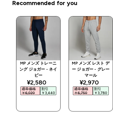
Recommended for you
 デ
MP メンズ トレーニ
MP メンズ レスト デ
イビ
ング ジョガー - ネイ
ー ジョガー - グレー
ビー
マール
ed price
discounted price
discounted 
¥2,580‎
¥2,970‎
通常価格
割引
通常価格
割引
0‎
￥6,020‎
￥3,440‎
￥6,750‎
￥3,780‎
今すぐ購入
今すぐ購入