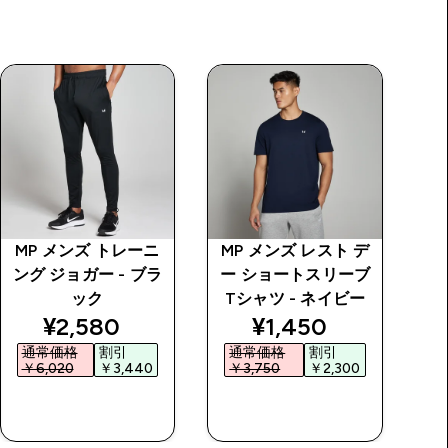
MP メンズ トレーニ
MP メンズ レスト デ
M
ング ジョガー - ブラ
ー ショートスリーブ
ー
ック
Tシャツ - ネイビー
price
discounted price
discounted price
¥2,580‎
¥1,450‎
通常価格
割引
通常価格
割引
￥6,020‎
￥3,440‎
￥3,750‎
￥2,300‎
￥
今すぐ購入
今すぐ購入