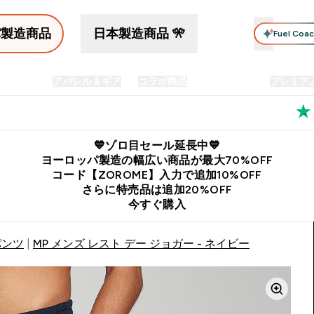
パ製造商品
日本製造商品 🎌
Fuel Coa
イン食品
アパレル＆ギア
コラボ商品
セット商品
プレミア
プリメント submenu
Enter プロテイン食品 submenu
Enter アパレル＆ギア submenu
Enter コラボ商品 submen
⌄
⌄
⌄
料
公式LINE追加で最新お得情報をゲット
公式アプリはこちら
💙ゾロ目セール延長中💙
ヨーロッパ製造の幅広い商品が最大70%OFF
コード【ZOROME】入力で追加10%OFF
さらに特売品は追加20%OFF
今すぐ購入
パンツ
MP メンズ レスト デー ジョガー - ネイビー