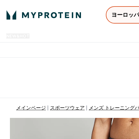
ヨーロッ
NEW&HOT
プロテイン
アミノ酸
サプリメント
プロテ
Enter NEW&HOT submenu
Enter プロテイン submenu
Enter アミノ酸 submenu
Enter サ
⌄
⌄
⌄
⌄
12,000円以上購入で送料無
メインページ
スポーツウェア
メンズ トレーニング