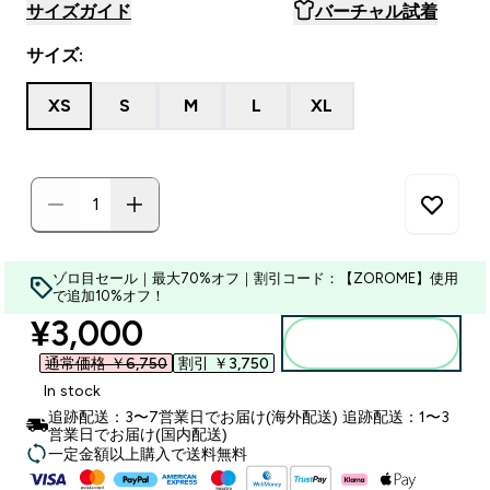
サイズガイド
バーチャル試着
サイズ:
XS
S
M
L
XL
ゾロ目セール｜最大70%オフ｜割引コード：【ZOROME】使用
で追加10%オフ！
discounted price
¥3,000‎
カートに入れる
通常価格 ￥6,750‎
割引 ￥3,750‎
In stock
追跡配送：3〜7営業日でお届け(海外配送) 追跡配送：1〜3
営業日でお届け(国内配送)
一定金額以上購入で送料無料