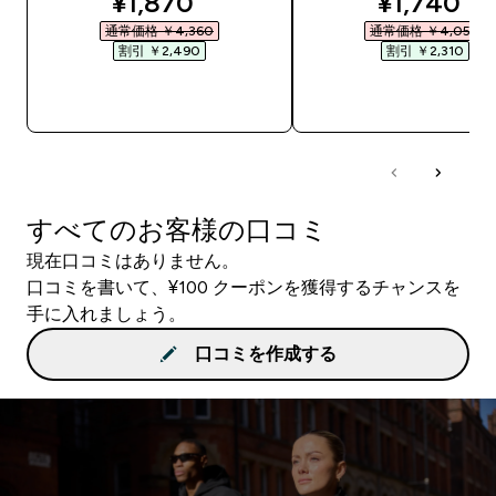
discounted price
discounte
¥1,870‎
¥1,740‎
通常価格 ￥4,360‎
通常価格 ￥4,050‎
割引 ￥2,490‎
割引 ￥2,310‎
今すぐ購入
今すぐ購入
すべてのお客様の口コミ
現在口コミはありません。
口コミを書いて、¥100 クーポンを獲得するチャンスを
手に入れましょう。
口コミを作成する