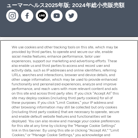
ューマーヘルス2025年版; 2024年総小売販売額
ヘルプ＆ガイド
We use cookies and other tracking tools on this site, which may be
provided by third parties, to operate and secure our site, enable
social media features, enhance performance, tailor user
experiences, support our marketing and advertising efforts. These
also enable us and third parties to access and record user and
商品について
activity data, such as IP addresses and online identifiers, referring
URLs, searches and interactions, browser and device details, and
other usage information, which may be used to provide enhanced
functionality and personalized experiences, analyze and improve
会社概要
performance, and reach users with more relevant content and ads
on this site and across third party sites. If you click “Accept All” this
site may deploy cookies (including third party cookies) for all of
these purposes. If you click “Limit Cookies,” your IP address and
特典＆ポイント
other browsing information may still be collected but only cookies
(including third party cookies) that are necessary to operate, secure
and enable default website features and functionalities will be
deployed. You can also review and manage your cookie preferences
for this site at any time by clicking the “Manage Cookie Settings”
2026 The Hut.com Ltd
link in this banner. By using this site or clicking "Accept All," "Limit
Cookies," or "Manage Cookie Settings," you acknowledge and