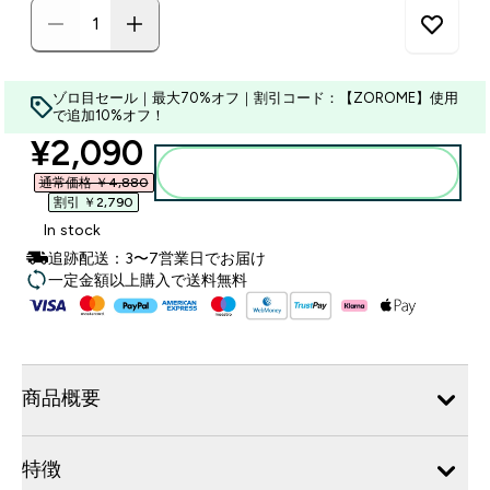
ゾロ目セール｜最大70%オフ｜割引コード：【ZOROME】使用
で追加10%オフ！
discounted price
¥2,090‎
カートに入れる
通常価格 ￥4,880‎
割引 ￥2,790‎
In stock
追跡配送：3〜7営業日でお届け
一定金額以上購入で送料無料
商品概要
特徴