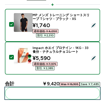
MP メンズ トレーニング ショートスリ
ーブ Tシャツ - ブラック - XS
discounted price
¥1,740‎
この商品を選択 - MP メンズ トレーニング ショートスリー
通常価格 ￥4,050‎
割引 ￥2,310‎
Impact ホエイ プロテイン - 1KG - 33
食分 - ナチュラルチョコレート
discounted price
¥5,590‎
この商品を選択 - Impact ホエイ プロテイン - 1KG 
通常価格 ￥7,975‎
割引 ￥2,385‎
合計
￥9,420‎
Was ￥16,905‎
Save ￥7,485‎
まとめてカートに入れる