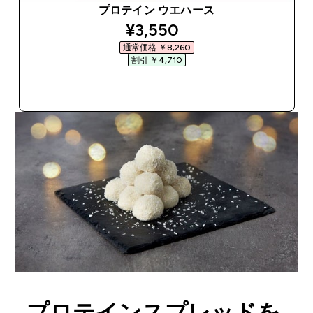
プロテイン ウエハース
discounted price
¥3,550‎
通常価格 ￥8,260‎
割引 ￥4,710‎
今すぐ購入
プロテインスプレッドを