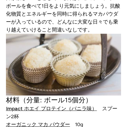
ボールを食べて1日をより元気にしましょう。抗酸
化物質とエネルギーを同時に得られるマカパウダ
ーが入っているので、どんなに大変な日々でも乗
り越えていけること間違いなしです。
材料
（分量: ボール15個分）
Impact ホエイ プロテイン（バニラ味）
スプー
ン2杯
オーガニック マカ パウダー
10g