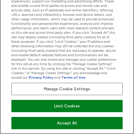
experiences, support our marketing and advertising efforts. These
also enable us and third parties to access and record user and
activity data, such as IP addresses and online identifiers, referring
Jennifer
URLs, searches and interactions, browser and device details, and
other usage information, which may be used to provide enhanced
Blow
functionality and personalized experiences, analyze and improve
performance, and reach users with more relevant content and ads
on this site and across third party sites. If you click “Accept All” this
作成者
site may deploy cookies (including third party cookies) for all of
ジェニファー・ブロウ（Jennifer
these purposes. If you click “Limit Cookies,” your IP address and
other browsing information may still be collected but only cookies
Blow）はマイプロテインの編集者で、
(including third party cookies) that are necessary to operate, secure
and enable default website features and functionalities will be
UKVRN
*登録の栄養士としてキャリア
deployed. You can also review and manage your cookie preferences
を始めたばかり。栄養科学の学士号と
for this site at any time by clicking the “Manage Cookie Settings”
link in this banner. By using this site or clicking "Accept All," "Limit
栄養学の修士号を保有。現在は、スポ
Cookies," or "Manage Cookie Settings," you acknowledge and
ーツサプリメントの健康・フィットネ
accept our
Privacy Policy
and
Terms of Use
.
スへの使用について、科学的根拠に基
Manage Cookie Settings
づいた調査・研究を行なっています。
*UKVRN：英国における栄養士の登記
Limit Cookies
簿。登録には高い専門性と能力が必
要。
また、エクササイズや健康的なライフ
Accept All
スタイルのための栄養科学を専門とし