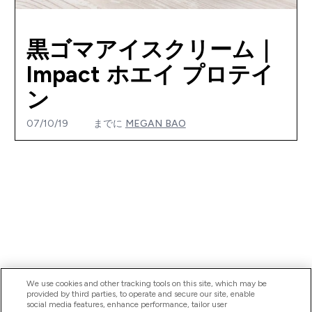
黒ゴマアイスクリーム｜
Impact ホエイ プロテイ
ン
07/10/19
までに
MEGAN BAO
We use cookies and other tracking tools on this site, which may be
provided by third parties, to operate and secure our site, enable
social media features, enhance performance, tailor user