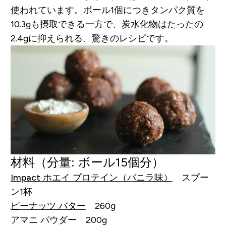
使われています。ボール1個につきタンパク質を
10.3gも摂取できる一方で、炭水化物はたったの
2.4gに抑えられる、驚きのレシピです。
材料
（分量: ボール15個分）
Impact ホエイ プロテイン（バニラ味）
スプー
ン1杯
ピーナッツ バター
260g
アマニ パウダー 200g