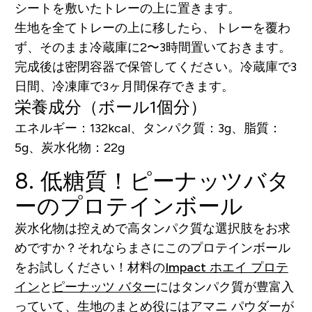
シートを敷いたトレーの上に置きます。
生地を全てトレーの上に移したら、トレーを覆わ
ず、そのまま冷蔵庫に2〜3時間置いておきます。
完成後は密閉容器で保管してください。冷蔵庫で3
日間、冷凍庫で3ヶ月間保存できます。
栄養成分（ボール1個分）
エネルギー：132kcal、タンパク質：3g、脂質：
5g、炭水化物：22g
8. 低糖質！ピーナッツバタ
ーのプロテインボール
炭水化物は控えめで高タンパク質な選択肢をお求
めですか？それならまさにこのプロテインボール
をお試しください！材料の
Impact ホエイ プロテ
イン
と
ピーナッツ バター
にはタンパク質が豊富入
っていて、生地のまとめ役にはアマニ パウダーが