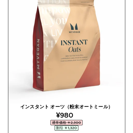
インスタント オーツ（粉末オートミール）
discounted price
¥980‎
通常価格 ￥2,300‎
割引 ￥1,320‎