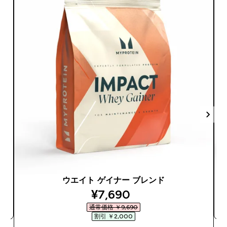
ウエイト ゲイナー ブレンド
discounted price
¥7,690‎
通常価格 ￥9,690‎
割引 ￥2,000‎