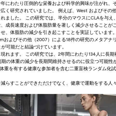
十年にわたり圧倒的な栄養および科学的興味が注がれ、
広く研究されていました。 例えば、West およびその他
れました。 この研究では、半分のマウスにCLAを与え、
量、成長速度および体脂肪量を著しく減少させることが
させ、体脂肪の減少を引き起こすことを実証しています。
mおよびその他（2007）による18件の研究のメタアナリ
とが可能だと結論づけています。
現れます。 この研究では、2年間にわたり134人に長
初期の体重の減少を長期間維持させるのに役立つ可能性が
体重を有する健康な参加者を含む二重盲検ランダム化試験にお
を減らすことができただけでなく、健康で運動をする人