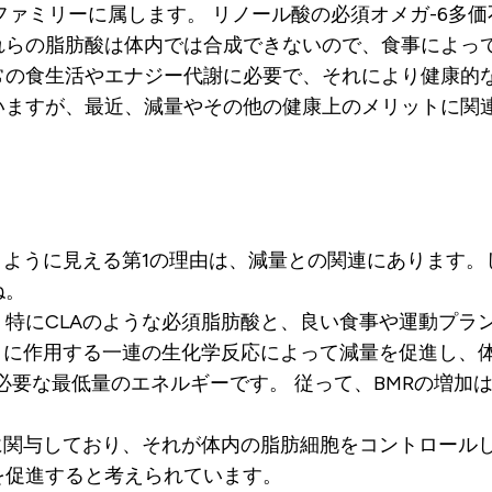
ファミリーに属します。 リノール酸の必須オメガ-6多
らの脂肪酸は体内では合成できないので、食事によって摂
常の食生活やエナジー代謝に必要で、それにより健康的な
ますが、最近、減量やその他の健康上のメリットに関連
くように見える第1の理由は、減量との関連にあります
ね。
特にCLAのような必須脂肪酸と、良い食事や運動プラ
うに作用する一連の生化学反応によって減量を促進し、
に必要な最低量のエネルギーです。 従って、BMRの増
に関与しており、それが体内の脂肪細胞をコントロールし
を促進すると考えられています。