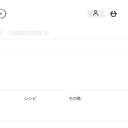
ch
ム
なりたい自分から選ぶ
クリアランスセール
日本製造商品
u
Enter プレミアム submenu
Enter なりたい自分から選ぶ submenu
En
⌄
⌄
⌄
欧州スポーツ栄養No.1ブランド*
レシピ
その他