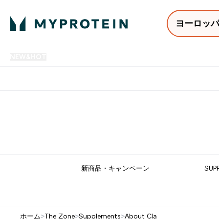
ヨーロッ
NEW&HOT
プロテイン
アミノ酸
サプリメント
プロテ
Enter NEW&HOT submenu
Enter プロテイン submenu
Enter アミノ酸 submenu
Enter サ
⌄
⌄
⌄
⌄
12,000円以上購入で送料無
新商品・キャンペーン
SUP
ホーム
>
The Zone
>
Supplements
>
About Cla