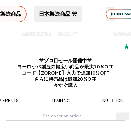
パ製造商品
日本製造商品 🎌
Fuel Coa
イン食品
アパレル＆ギア
コラボ商品
セット商品
プレミア
プリメント submenu
Enter プロテイン食品 submenu
Enter アパレル＆ギア submenu
Enter コラボ商品 submen
⌄
⌄
⌄
料
公式LINE追加で最新お得情報をゲット
公式アプリはこちら
💙ゾロ目セール開催中💙
ヨーロッパ製造の幅広い商品が最大70%OFF
コード【ZOROME】入力で追加10%OFF
さらに特売品は追加20%OFF
今すぐ購入
PLEMENTS
TRAINING
NUTRITION