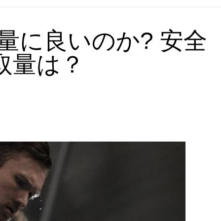
減量に良いのか? 安全
取量は？