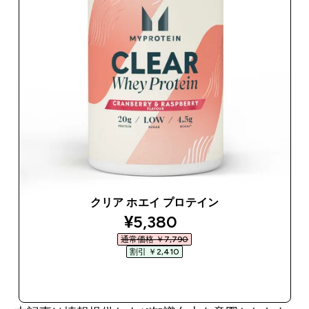
クリア ホエイ プロテイン
discounted price
¥5,380‎
通常価格 ￥7,790‎
割引 ￥2,410‎
今すぐ購入