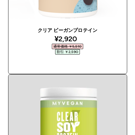
クリア ビーガンプロテイン
discounted price
¥2,920‎
通常価格 ￥5,510‎
割引 ￥2,590‎
今すぐ購入