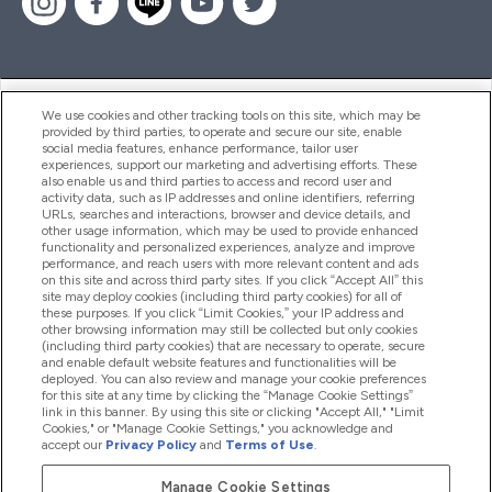
ヘルプ＆ガイド
We use cookies and other tracking tools on this site, which may be
provided by third parties, to operate and secure our site, enable
social media features, enhance performance, tailor user
experiences, support our marketing and advertising efforts. These
also enable us and third parties to access and record user and
商品について
activity data, such as IP addresses and online identifiers, referring
URLs, searches and interactions, browser and device details, and
other usage information, which may be used to provide enhanced
functionality and personalized experiences, analyze and improve
会社概要
performance, and reach users with more relevant content and ads
on this site and across third party sites. If you click “Accept All” this
site may deploy cookies (including third party cookies) for all of
these purposes. If you click “Limit Cookies,” your IP address and
other browsing information may still be collected but only cookies
特典＆ポイント
(including third party cookies) that are necessary to operate, secure
and enable default website features and functionalities will be
deployed. You can also review and manage your cookie preferences
for this site at any time by clicking the “Manage Cookie Settings”
link in this banner. By using this site or clicking "Accept All," "Limit
2026 The Hut.com Ltd
Cookies," or "Manage Cookie Settings," you acknowledge and
accept our
Privacy Policy
and
Terms of Use
.
Manage Cookie Settings