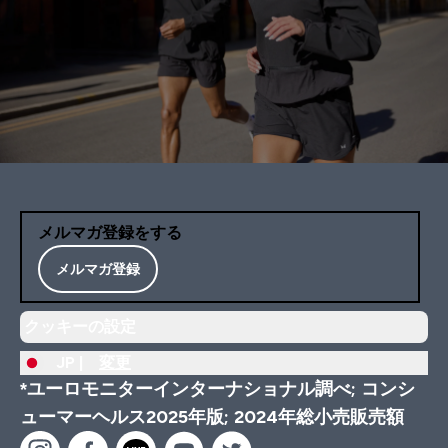
メルマガ登録をする
メルマガ登録
クッキーの設定
JP |
変更
*ユーロモニターインターナショナル調べ; コンシ
ューマーヘルス2025年版; 2024年総小売販売額