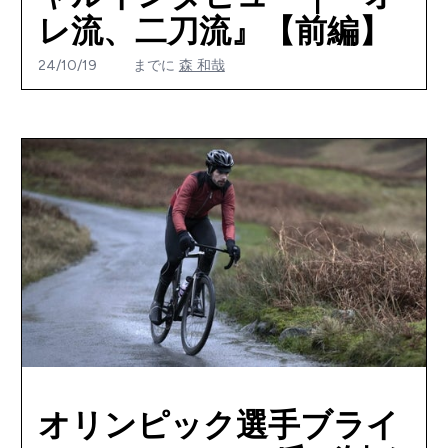
レ流、二刀流』【前編】
24/10/19
までに
森 和哉
オリンピック選手ブライ