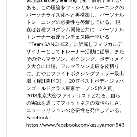
習理論mastery learning（完全個別学習）が
ある。この理論をフィジカルトレーニングの
パーソナライズ化へと再構築し、パーソナル
トレーニングの必要性を啓蒙している。 現
在は各種プログラム開発と共に、パーソナル
トレーナー石原サンチェス陽一率いる
『Team SANCHEZ』に所属しフィジカルデ
ザイナーとしてトレーナー活動に従事。また
その傍らマラソン、ボクシング、ボディメイ
ク大会に出場。フルマラソン走破を皮切り
に、おやじファイトボクシングフェザー級出
場（1戦1勝1KO）、2017ベストボディジャパ
ンゴールドクラス東京オープン5位入賞、
2018東京大会ファイナリストとなる。自ら
の実践を通じてフィットネスの素晴らしさ、
ニュートリションの必要性を発信している。
Facebook：
https://www.facebook.com/kazuya.mori.543