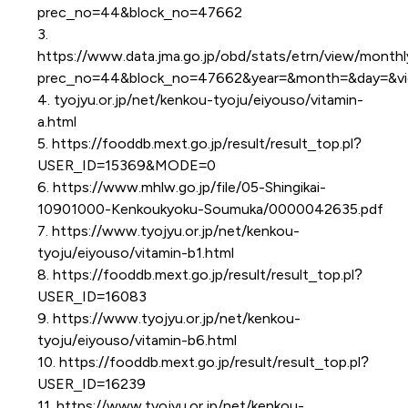
prec_no=44&block_no=47662
3.
https://www.data.jma.go.jp/obd/stats/etrn/view/month
prec_no=44&block_no=47662&year=&month=&day=&v
4. tyojyu.or.jp/net/kenkou-tyoju/eiyouso/vitamin-
a.html
5. https://fooddb.mext.go.jp/result/result_top.pl?
USER_ID=15369&MODE=0
6. https://www.mhlw.go.jp/file/05-Shingikai-
10901000-Kenkoukyoku-Soumuka/0000042635.pdf
7. https://www.tyojyu.or.jp/net/kenkou-
tyoju/eiyouso/vitamin-b1.html
8. https://fooddb.mext.go.jp/result/result_top.pl?
USER_ID=16083
9. https://www.tyojyu.or.jp/net/kenkou-
tyoju/eiyouso/vitamin-b6.html
10. https://fooddb.mext.go.jp/result/result_top.pl?
USER_ID=16239
11. https://www.tyojyu.or.jp/net/kenkou-