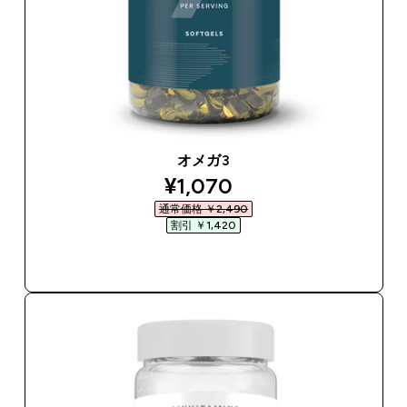
オメガ3
discounted price
¥1,070‎
通常価格 ￥2,490‎
割引 ￥1,420‎
今すぐ購入