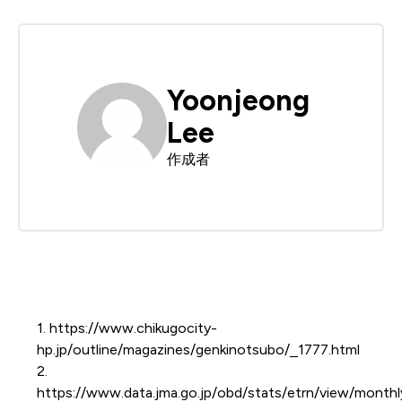
Yoonjeong
Lee
作成者
1. https://www.chikugocity-
hp.jp/outline/magazines/genkinotsubo/_1777.html
2.
https://www.data.jma.go.jp/obd/stats/etrn/view/month