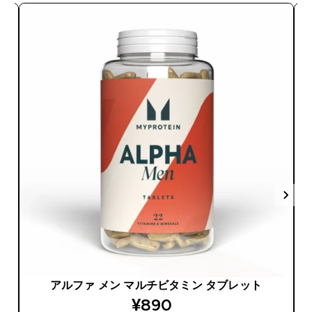
アルファ メン マルチビタミン タブレット
discounted price
¥890‎