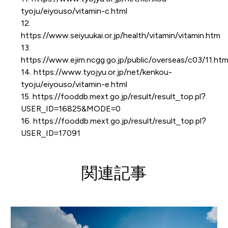
tyoju/eiyouso/vitamin-c.html
12.
https://www.seiyuukai.or.jp/health/vitamin/vitamin.htm
13.
https://www.ejim.ncgg.go.jp/public/overseas/c03/11.htm
14. https://www.tyojyu.or.jp/net/kenkou-
tyoju/eiyouso/vitamin-e.html
15. https://fooddb.mext.go.jp/result/result_top.pl?
USER_ID=16825&MODE=0
16. https://fooddb.mext.go.jp/result/result_top.pl?
USER_ID=17091
関連記事