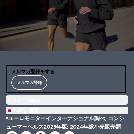
メルマガ登録をする
メルマガ登録
クッキーの設定
JP |
変更
*ユーロモニターインターナショナル調べ; コンシ
ューマーヘルス2025年版; 2024年総小売販売額