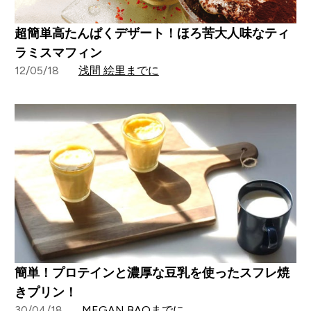
超簡単高たんぱくデザート！ほろ苦大人味なティ
ラミスマフィン
12/05/18
浅間 絵里までに
簡単！プロテインと濃厚な豆乳を使ったスフレ焼
きプリン！
30/04/18
MEGAN BAOまでに