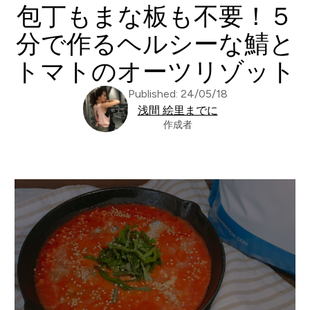
包丁もまな板も不要！５
分で作るヘルシーな鯖と
トマトのオーツリゾット
Published: 24/05/18
浅間 絵里までに
作成者