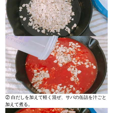
② 白だしを加えて軽く混ぜ、サバの缶詰を汁ごと
加えて煮る。