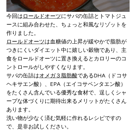
今回は
ロールドオーツ
にサバの缶詰とトマトジュ
ースに組み合わせた、ちょっと和風なリゾットを
作りました。
ロールドオーツ
は血糖値の上昇が緩やかで脂肪が
つきにくいダイエット中に嬉しい穀物であり、主
食をロールドオーツに置き換えるとカロリーのコ
ントロールがしやすくなります。
サバの缶詰は
オメガ３脂肪酸
であるDHA（ドコサ
ヘキサエン酸）、EPA（エイコサペンタエン酸）
をたくさん含んでいる優秀な食材で、逞しくシャ
ープな体づくりに期待出来るメリットがたくさん
あります。
洗い物が少なく済む気軽に作れるレシピですの
で、是非お試しください。