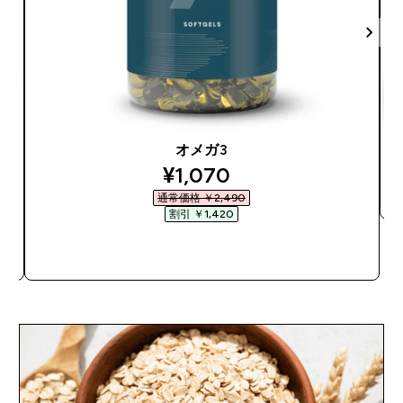
オメガ3
discounted price
¥1,070‎
通常価格 ￥2,490‎
割引 ￥1,420‎
今すぐ購入