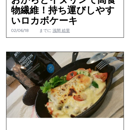
物繊維！持ち運びしやす
いロカボケーキ
02/06/18
までに
浅間 絵里