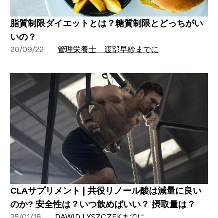
脂質制限ダイエットとは？糖質制限とどっちがい
いの？
20/09/22
管理栄養士 渡部早紗までに
CLAサプリメント | 共役リノール酸は減量に良い
のか? 安全性は？いつ飲めばいい？ 摂取量は？
25/01/18
DAWID LYSZCZEKまでに