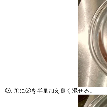
③. ①に②を半量加え良く混ぜる。