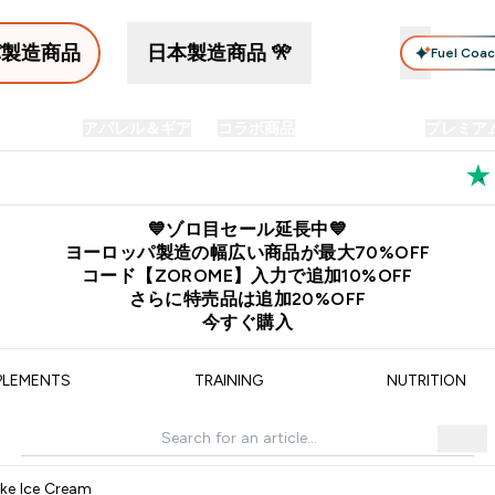
パ製造商品
日本製造商品 🎌
Fuel Coa
イン食品
アパレル＆ギア
コラボ商品
セット商品
プレミア
プリメント submenu
Enter プロテイン食品 submenu
Enter アパレル＆ギア submenu
Enter コラボ商品 submen
⌄
⌄
⌄
料
公式LINE追加で最新お得情報をゲット
公式アプリはこちら
💙ゾロ目セール延長中💙
ヨーロッパ製造の幅広い商品が最大70%OFF
コード【ZOROME】入力で追加10%OFF
さらに特売品は追加20%OFF
今すぐ購入
PLEMENTS
TRAINING
NUTRITION
ke Ice Cream