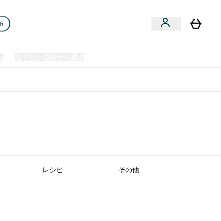
ch
ム
なりたい自分から選ぶ
クリアランスセール
日本製造商品
u
Enter プレミアム submenu
Enter なりたい自分から選ぶ submenu
En
⌄
⌄
⌄
欧州スポーツ栄養No.1ブランド*
レシピ
その他