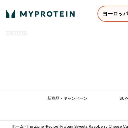
ヨーロッ
NEW&HOT
プロテイン
アミノ酸
サプリメント
プロテ
Enter NEW&HOT submenu
Enter プロテイン submenu
Enter アミノ酸 submenu
Enter サ
⌄
⌄
⌄
⌄
12,000円以上購入で送料無
新商品・キャンペーン
SUP
ホーム
>
The Zone
>
Recipe
>
Protein Sweets Raspberry Cheese Ca