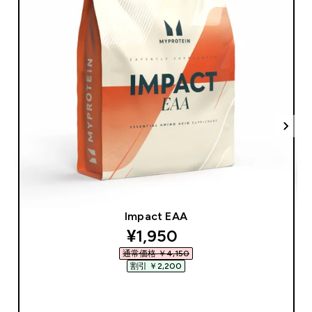
Impact EAA
discounted price
¥1,950‎
通常価格 ￥4,150‎
割引 ￥2,200‎
今すぐ購入