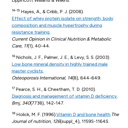
Lippincott Williams & Wilkins.
14-15
Hayes, A., & Cribb, P. J. (2008).
Effect of whey protein isolate on strength, body
composition and muscle hypertrophy during
resistance training.
Current Opinion in Clinical Nutrition & Metabolic
Care
,
11
(1), 40-44.
16
Nichols, J. F., Palmer, J. E., & Levy, S. S. (2003).
Low bone mineral density in highly trained male
master cyclists.
Osteoporosis International
,
14
(8), 644-649.
17
Pearce, S. H., & Cheetham, T. D. (2010).
Diagnosis and management of vitamin D deficiency.
Bmj
,
340
(7738), 142-147.
18
Holick, M. F. (1996).
Vitamin D and bone health
.
The
Journal of nutrition
,
126
(suppl_4), 1159S-1164S.