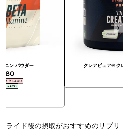
ラニン パウダー
クレアピュア® クレ
discounted price
¥780‎
今すぐ
価格 ￥1,400‎
割引 ￥620‎
今すぐ購入
ライド後の摂取がおすすめのサプリ