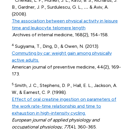
Cherkas, L. F., Hunkin, J. L., Kato, B. S., Richards, J.
B., Gardner, J. P., Surdulescu, G. L., … & Aviv, A.
(2008).
The association between physical activity in leisure
time and leukocyte telomere length
.Archives of internal medicine, 168(2), 154-158.
4
Sugiyama, T., Ding, D., & Owen, N. (2013).
Commuting by car: weight gain among physically
active adults.
American journal of preventive medicine, 44(2), 169-
173.
5
Smith, J. C., Stephens, D. P., Hall, E. L., Jackson, A.
W., & Earnest, C. P. (1998).
Effect of oral creatine ingestion on parameters of
the work rate-time relationship and time to
exhaustion in high-intensity cycling.
European journal of applied physiology and
occupational physiology
,
77
(4), 360-365.