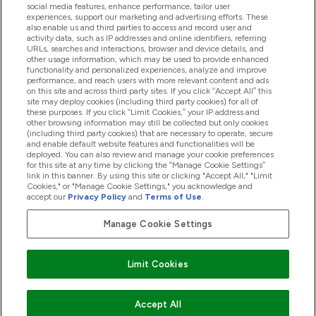
social media features, enhance performance, tailor user
experiences, support our marketing and advertising efforts. These
also enable us and third parties to access and record user and
商品について
activity data, such as IP addresses and online identifiers, referring
URLs, searches and interactions, browser and device details, and
other usage information, which may be used to provide enhanced
functionality and personalized experiences, analyze and improve
会社概要
performance, and reach users with more relevant content and ads
on this site and across third party sites. If you click “Accept All” this
site may deploy cookies (including third party cookies) for all of
these purposes. If you click “Limit Cookies,” your IP address and
other browsing information may still be collected but only cookies
特典＆ポイント
(including third party cookies) that are necessary to operate, secure
and enable default website features and functionalities will be
deployed. You can also review and manage your cookie preferences
for this site at any time by clicking the “Manage Cookie Settings”
link in this banner. By using this site or clicking "Accept All," "Limit
2026 The Hut.com Ltd
Cookies," or "Manage Cookie Settings," you acknowledge and
accept our
Privacy Policy
and
Terms of Use
.
Manage Cookie Settings
Pay with
Limit Cookies
Accept All