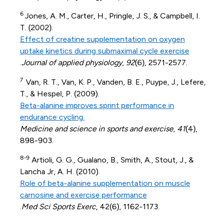
6
Jones, A. M., Carter, H., Pringle, J. S., & Campbell, I.
T. (2002).
Effect of creatine supplementation on oxygen
uptake kinetics during submaximal cycle exercise
.
Journal of applied physiology
,
92
(6), 2571-2577.
7
Van, R. T., Van, K. P., Vanden, B. E., Puype, J., Lefere,
T., & Hespel, P. (2009).
Beta-alanine improves sprint performance in
endurance cycling.
Medicine and science in sports and exercise
,
41
(4),
898-903.
8-9
Artioli, G. G., Gualano, B., Smith, A., Stout, J., &
Lancha Jr, A. H. (2010).
Role of beta-alanine supplementation on muscle
carnosine and exercise performance
.
Med Sci Sports Exerc
, 42(6), 1162-1173.