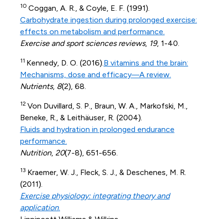
10
Coggan, A. R., & Coyle, E. F. (1991).
Carbohydrate ingestion during prolonged exercise:
effects on metabolism and performance.
Exercise and sport sciences reviews
,
19
, 1-40.
11
Kennedy, D. O. (2016).
B vitamins and the brain:
Mechanisms, dose and efficacy—A review.
Nutrients
,
8
(2), 68.
12
Von Duvillard, S. P., Braun, W. A., Markofski, M.,
Beneke, R., & Leithäuser, R. (2004).
Fluids and hydration in prolonged endurance
performance.
Nutrition
,
20
(7-8), 651-656.
13
Kraemer, W. J., Fleck, S. J., & Deschenes, M. R.
(2011).
Exercise physiology: integrating theory and
application
.