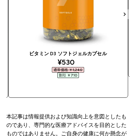
ビタミン D3 ソフトジェルカプセル
discounted price
¥530‎
通常価格 ￥1,240‎
割引 ￥710‎
今すぐ購入
本記事は情報提供および知識向上を意図としたも
のであり、専門的な医療アドバイスを目的とした
ものではありません。ご自身の健康に何か懸念が