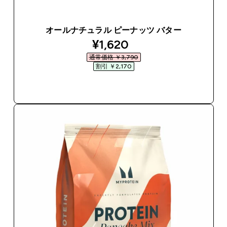
オールナチュラル ピーナッツ バター
discounted price
¥1,620‎
通常価格 ￥3,790‎
割引 ￥2,170‎
今すぐ購入