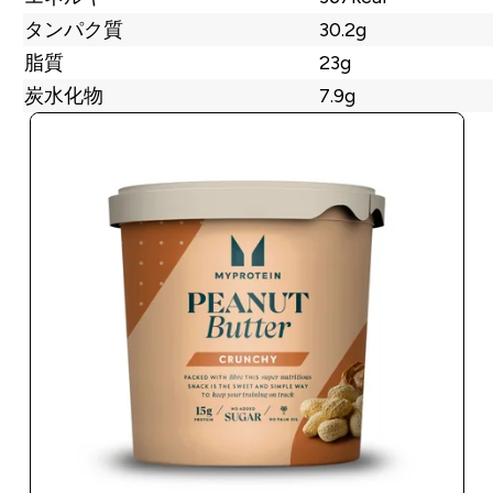
タンパク質
30.2g
脂質
23g
炭水化物
7.9g