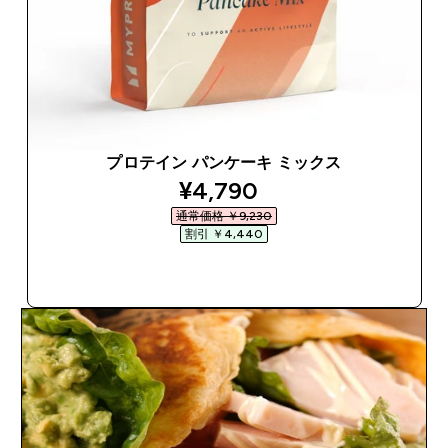
プロテイン パンケーキ ミックス
discounted price
¥4,790‎
通常価格 ￥9,230‎
割引 ￥4,440‎
今すぐ購入