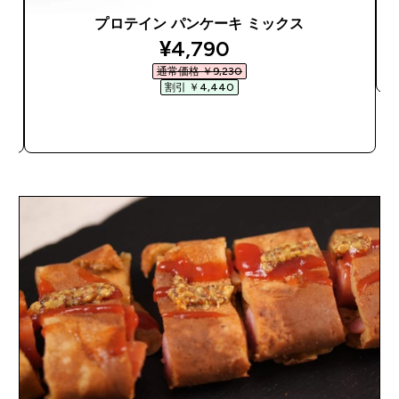
プロテイン パンケーキ ミックス
discounted price
¥4,790‎
通常価格 ￥9,230‎
割引 ￥4,440‎
今すぐ購入