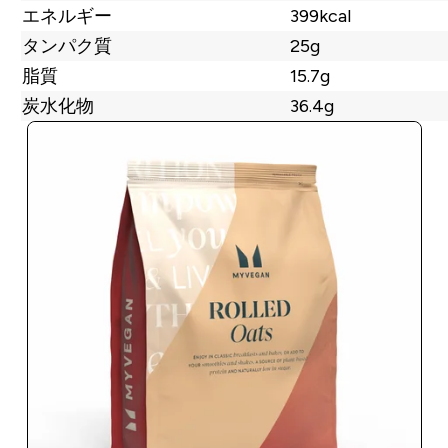
エネルギー
399kcal
タンパク質
25g
脂質
15.7g
炭水化物
36.4g