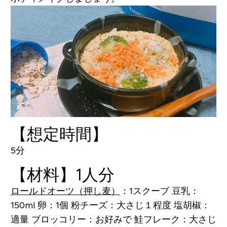
【想定時間】
5分
【材料】1人分
ロールドオーツ（押し麦）
：1スクープ
豆乳：
150ml
卵：1個
粉チーズ：大さじ１程度
塩胡椒：
適量
ブロッコリー：お好みで
鮭フレーク：大さじ