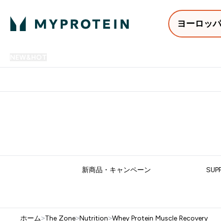
ヨーロッ
NEW&HOT
プロテイン
アミノ酸
サプリメント
プロテ
Enter NEW&HOT submenu
Enter プロテイン submenu
Enter アミノ酸 submenu
Enter サ
⌄
⌄
⌄
⌄
12,000円以上購入で送料無
新商品・キャンペーン
SUP
ホーム
>
The Zone
>
Nutrition
>
Whey Protein Muscle Recovery