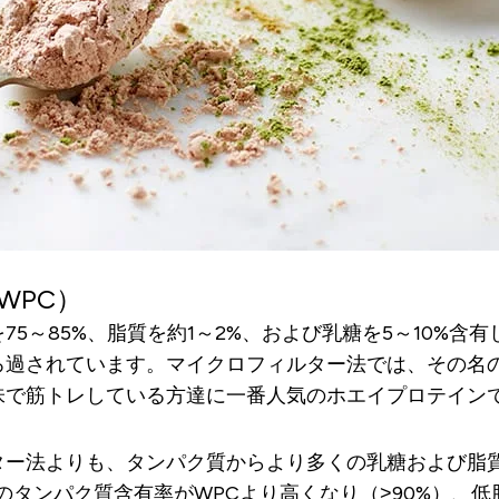
WPC）
75～85%、脂質を約1～2%、および乳糖を5～10%
ろ過されています。マイクロフィルター法では、その名
味で筋トレしている方達に一番人気のホエイプロテイン
）
ター法よりも、タンパク質からより多くの乳糖および脂
タンパク質含有率がWPCより高くなり（>90%）、低