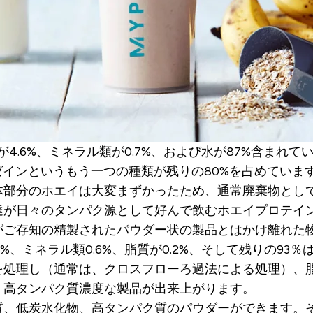
が4.6%、ミネラル類が0.7%、および水が87%含まれ
ゼインというもう一つの種類が残りの80%を占めていま
体部分のホエイは大変まずかったため、通常廃棄物とし
達が日々のタンパク源として好んで飲むホエイプロテイ
がご存知の精製されたパウダー状の製品とはかけ離れた
%、ミネラル類0.6%、脂質が0.2%、そして残りの9
を処理し（通常は、クロスフローろ過法による処理）、
、高タンパク質濃度な製品が出来上がります。
質、低炭水化物、高タンパク質のパウダーができます。