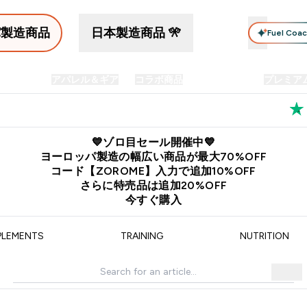
パ製造商品
日本製造商品 🎌
Fuel Coa
イン食品
アパレル＆ギア
コラボ商品
セット商品
プレミア
プリメント submenu
Enter プロテイン食品 submenu
Enter アパレル＆ギア submenu
Enter コラボ商品 submen
⌄
⌄
⌄
料
公式LINE追加で最新お得情報をゲット
公式アプリはこちら
💙ゾロ目セール開催中💙
ヨーロッパ製造の幅広い商品が最大70%OFF
コード【ZOROME】入力で追加10%OFF
さらに特売品は追加20%OFF
今すぐ購入
PLEMENTS
TRAINING
NUTRITION