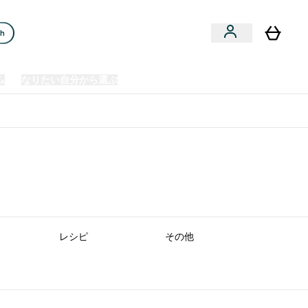
ch
ム
なりたい自分から選ぶ
クリアランスセール
日本製造商品
u
Enter プレミアム submenu
Enter なりたい自分から選ぶ submenu
En
⌄
⌄
⌄
欧州スポーツ栄養No.1ブランド*
レシピ
その他