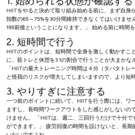
1. 始められる状態か確認する
HIITをやると決めて取り組み始める前に、まず自
拍数の65～75%を30分間維持できなくてはいけませ
195前後ということになります。」
始める前に時間を
2. 短時間で行う
HIITのポイントは、短時間で全身を激しく動かす
に、筋トレと休憩を3:1の割合で行うことが大まか
「HIITの最大トレーニング時間は４分（タバタトレ
と怪我のリスクが増大してしまいますので、より短
3. やりすぎに注意する
一つ前のポイントに続いて、HIITを行う際には、
ますし、長時間ワークアウトをした感じがしないの
けません。
「HIITは、週二、三回行うだけで十分
ができます。」
疲労回復の時間を設けないと、長期
いないですよね。