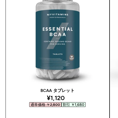
BCAA タブレット
discounted price
¥1,120‎
通常価格 ￥2,800‎
割引 ￥1,680‎
今すぐ購入