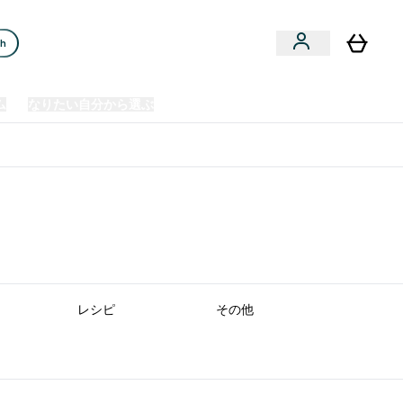
ch
ム
なりたい自分から選ぶ
クリアランスセール
日本製造商品
u
Enter プレミアム submenu
Enter なりたい自分から選ぶ submenu
En
⌄
⌄
⌄
欧州スポーツ栄養No.1ブランド*
レシピ
その他