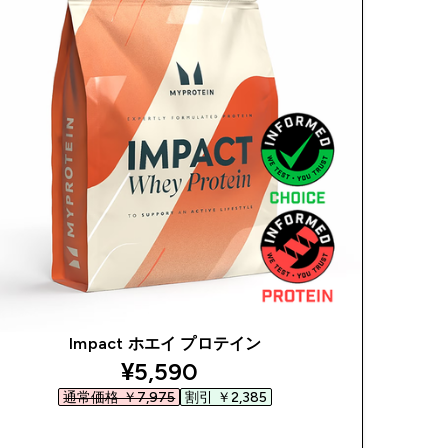
Impact ホエイ プロテイン
discounted price
¥5,590‎
通常価格 ￥7,975‎
割引 ￥2,385‎
今すぐ購入