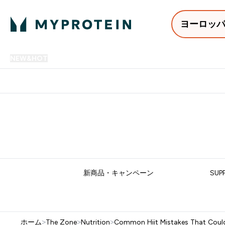
ヨーロッ
NEW&HOT
プロテイン
アミノ酸
サプリメント
プロテ
Enter NEW&HOT submenu
Enter プロテイン submenu
Enter アミノ酸 submenu
Enter サ
⌄
⌄
⌄
⌄
12,000円以上購入で送料無
新商品・キャンペーン
SUP
ホーム
>
The Zone
>
Nutrition
>
Common Hiit Mistakes That Could