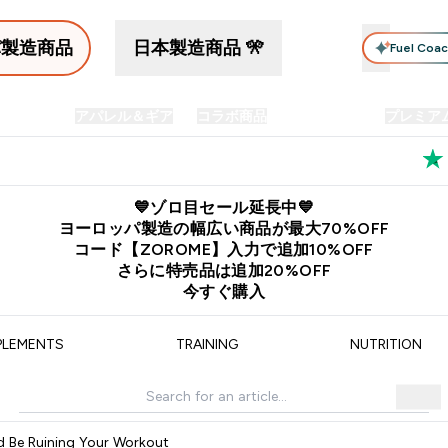
パ製造商品
日本製造商品 🎌
Fuel Coa
イン食品
アパレル＆ギア
コラボ商品
セット商品
プレミア
プリメント submenu
Enter プロテイン食品 submenu
Enter アパレル＆ギア submenu
Enter コラボ商品 submen
⌄
⌄
⌄
料
公式LINE追加で最新お得情報をゲット
公式アプリはこちら
💙ゾロ目セール延長中💙
ヨーロッパ製造の幅広い商品が最大70%OFF
コード【ZOROME】入力で追加10%OFF
さらに特売品は追加20%OFF
今すぐ購入
PLEMENTS
TRAINING
NUTRITION
 Be Ruining Your Workout