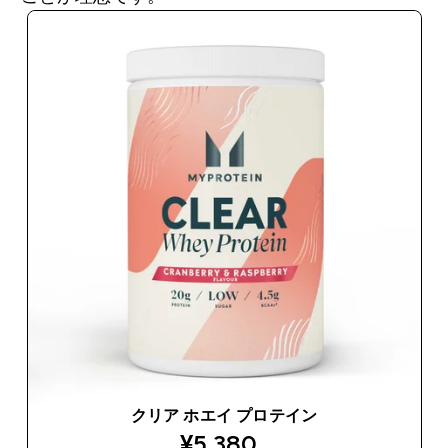
クリア ホエイ プロテイン
discounted price
¥5,380‎