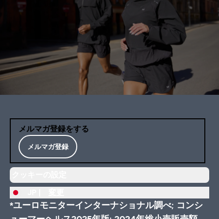
メルマガ登録をする
メルマガ登録
クッキーの設定
JP |
変更
*ユーロモニターインターナショナル調べ; コンシ
ューマーヘルス2025年版; 2024年総小売販売額