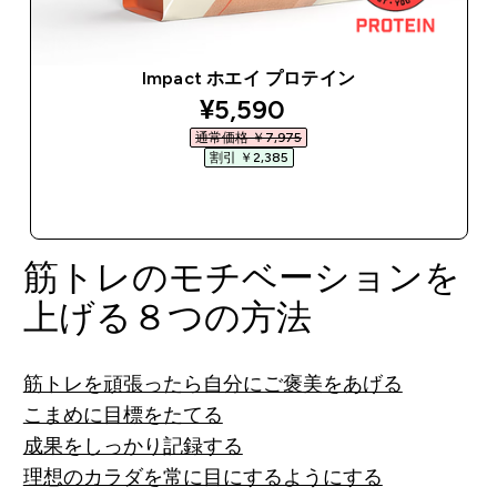
Impact ホエイ プロテイン
discounted price
¥5,590‎
通常価格 ￥7,975‎
割引 ￥2,385‎
今すぐ購入
筋トレのモチベーションを
上げる８つの方法
筋トレを頑張ったら自分にご褒美をあげる
こまめに目標をたてる
成果をしっかり記録する
理想のカラダを常に目にするようにする