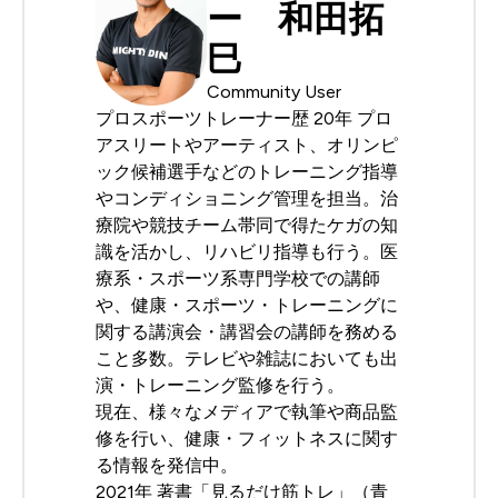
ー 和田拓
巳
Community User
プロスポーツトレーナー歴 20年 プロ
アスリートやアーティスト、オリンピ
ック候補選手などのトレーニング指導
やコンディショニング管理を担当。治
療院や競技チーム帯同で得たケガの知
識を活かし、リハビリ指導も行う。医
療系・スポーツ系専門学校での講師
や、健康・スポーツ・トレーニングに
関する講演会・講習会の講師を務める
こと多数。テレビや雑誌においても出
演・トレーニング監修を行う。
現在、様々なメディアで執筆や商品監
修を行い、健康・フィットネスに関す
る情報を発信中。
2021年 著書「見るだけ筋トレ」（青