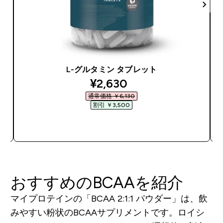
L-グルタミン タブレット
discounted price
¥2,630‎
通常価格 ￥6,130‎
割引 ￥3,500‎
今すぐ購入
おすすめのBCAAを紹介
マイプロテインの「BCAA 2:1:1 パウダー」は、飲
みやすい粉状のBCAAサプリメントです。ロイシ