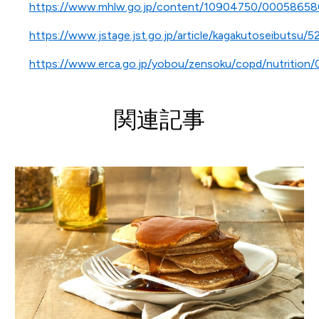
https://www.mhlw.go.jp/content/10904750/00058658
https://www.jstage.jst.go.jp/article/kagakutoseibutsu/
https://www.erca.go.jp/yobou/zensoku/copd/nutrition/
関連記事