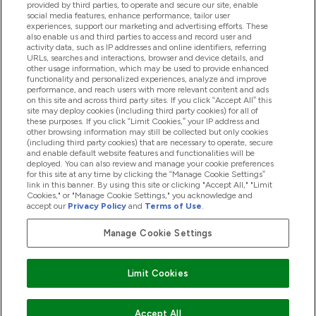
provided by third parties, to operate and secure our site, enable
social media features, enhance performance, tailor user
experiences, support our marketing and advertising efforts. These
also enable us and third parties to access and record user and
商品について
activity data, such as IP addresses and online identifiers, referring
URLs, searches and interactions, browser and device details, and
other usage information, which may be used to provide enhanced
functionality and personalized experiences, analyze and improve
会社概要
performance, and reach users with more relevant content and ads
on this site and across third party sites. If you click “Accept All” this
site may deploy cookies (including third party cookies) for all of
these purposes. If you click “Limit Cookies,” your IP address and
特典＆ポイント
other browsing information may still be collected but only cookies
(including third party cookies) that are necessary to operate, secure
and enable default website features and functionalities will be
deployed. You can also review and manage your cookie preferences
for this site at any time by clicking the “Manage Cookie Settings”
2026 The Hut.com Ltd
link in this banner. By using this site or clicking "Accept All," "Limit
Cookies," or "Manage Cookie Settings," you acknowledge and
accept our
Privacy Policy
and
Terms of Use
.
Manage Cookie Settings
Pay with
Limit Cookies
Accept All