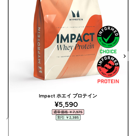
Impact ホエイ プロテイン
discounted price
¥5,590‎
通常価格 ￥7,975‎
割引 ￥2,385‎
今すぐ購入