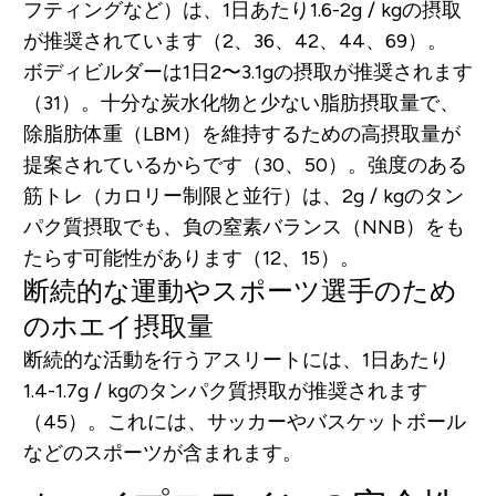
フティングなど）は、1日あたり1.6-2g / kgの摂取
が推奨されています（2、36、42、44、69）。
ボディビルダーは1日2〜3.1gの摂取が推奨されます
（31）。十分な炭水化物と少ない脂肪摂取量で、
除脂肪体重（LBM）を維持するための高摂取量が
提案されているからです（30、50）。強度のある
筋トレ（カロリー制限と並行）は、2g / kgのタン
パク質摂取でも、負の窒素バランス（NNB）をも
たらす可能性があります（12、15）。
断続的な運動やスポーツ選手のため
のホエイ摂取量
断続的な活動を行うアスリートには、1日あたり
1.4-1.7g / kgのタンパク質摂取が推奨されます
（45）。これには、サッカーやバスケットボール
などのスポーツが含まれます。