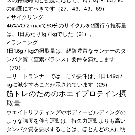
スの持続時間と強度に応じて、1g / kg〜1.6g / kg
の範囲にすべきです（27、43、49、69）。
✓サイクリング
46%VO 2 maxで90分のサイクルを2回行う推奨量
は、1日あたり1g / kgでした（21）。
✓ランニング
1日1.6g / kgの摂取量は、経験豊富なランナーのタ
ンパク質（窒素バランス）要件を満たします
（70）。
エリートランナーでは、この要件は、1日1.49g /
kgに減少することが示されています（25）。
筋トレのためのホエイプロテイン摂
取量
ウエイトリフティングやボディービルディングの
ような強度を伴う運動は、持久力運動よりも高い
タンパク質を要求することは、ほとんどの人に明