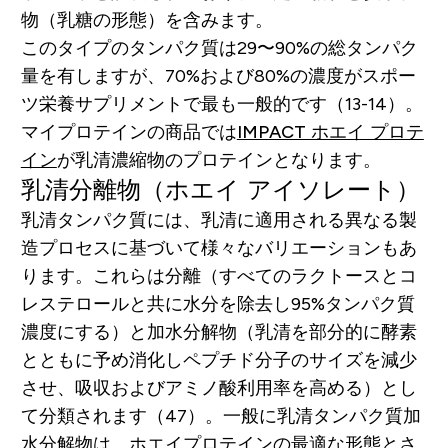
物（乳糖の形態）を含みます。
このタイプのタンパク質は29〜90%の総タンパク
量を有しますが、70%および80%の濃度がスポー
ツ栄養サプリメントで最も一般的です（13-14）。
マイプロテインの商品では
IMPACT ホエイ プロテ
イン
が乳清濃縮物のプロテインとなります。
乳清分離物（ホエイ アイソレート）
乳清タンパク質には、乳清に適用される異なる製
造プロセスに基づいて様々なバリエーションもあ
ります。これらは分離（すべてのラクトースとコ
レステロールと共に水分を除去し95%タンパク質
濃度にする）と加水分解物（乳清を部分的に酵素
とともに予め消化しペプチド分子のサイズを減少
させ、吸収およびアミノ酸利用率を高める）とし
て分類されます（47）。一般に乳清タンパク質加
水分解物は、ホエイプロテインの最適な形態とさ