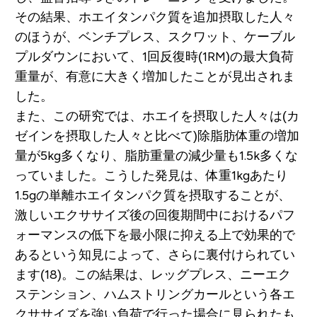
その結果、ホエイタンパク質を追加摂取した人々
のほうが、ベンチプレス、スクワット、ケーブル
プルダウンにおいて、1回反復時(1RM)の最大負荷
重量が、有意に大きく増加したことが見出されま
した。
また、この研究では、ホエイを摂取した人々は(カ
ゼインを摂取した人々と比べて)除脂肪体重の増加
量が5kg多くなり、脂肪重量の減少量も1.5k多くな
っていました。こうした発見は、体重1kgあたり
1.5gの単離ホエイタンパク質を摂取することが、
激しいエクササイズ後の回復期間中におけるパフ
ォーマンスの低下を最小限に抑える上で効果的で
あるという知見によって、さらに裏付けられてい
ます(18)。この結果は、レッグプレス、ニーエク
ステンション、ハムストリングカールという各エ
クササイズを強い負荷で行った場合に見られたも