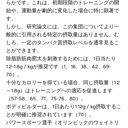
らかです。これは、初期段階のトレーニングの開
始や、運動量が劇的に変化した場合に特に顕著で
す。
しかし、研究論文には、この集団についてより一
般的に引用される特定の摂取量はありません。む
しろ、一定のタンパク質摂取レベルを通常見るこ
とができます。
除脂肪筋肉肥大を刺激するためには、1日当たり
1.2-1.8g / kgが推奨です（1、16、38、42、69-
70）。
十分なカロリーを得ている場合、同じ摂取量（1.2
～1.8g）はトレーニングへの適応を促進します
（57-58、65、71、75-76、80）。
ボディビルダーは、1日あたり1.12g / kg摂取するこ
とが明確に推奨されています（70）。
パワースポーツ選手（オリンピックのウェイトリ