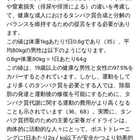
や窒素損失（排尿や排泄による）の違いを考慮し
て、健康な成人におけるタンパク質合成と分解の
バランスを維持するための提言をする必要があり
ます。
この値は体重1kgあたり1日0.8gであり（35）、平
均80kgの男性は以下のようになります。
0.8g×
体重
80kg = 1
日あたり
64g
この値は、19歳以上の健康な男性と女性の97.5%を
カバーするとされています。しかし、運動をして
より多くのタンパク質を必要とする人では、除脂
肪の発達と運動後の修復を可能にするために、タ
ンパク質代謝に関する運動の費用がより高くなる
ことも示されています（36、68）。実際に、タン
パク質摂取のための主要な栄養ガイドラインは、
肉体的に活動的な人々にとって、ポストトレーニ
ングに1日あたり2g / kg以下が安全かつより効果的