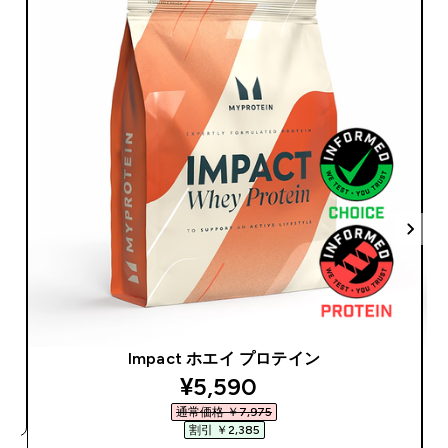
Impact ホエイ プロテイン
discounted price
¥5,590‎
通常価格 ￥7,975‎
割引 ￥2,385‎