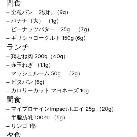
間食
– 全粒パン 2切れ （9g）
– バナナ（大） （1g）
– ピーナッツバター 25g （7g）
– ギリシャヨーグルト 150g (6g）
ランチ
– 鶏むね肉 200g（40g）
– 赤玉ねぎ （1.1g）
– マッシュルーム 50g （2g）
– ピタパン (6g)
– カロリーカット マヨネーズ 10g
間食
– マイプロテインImpactホエイ 25g （20g）
– 半脂肪乳 100ml （5g）
– リンゴ 1個
夕食