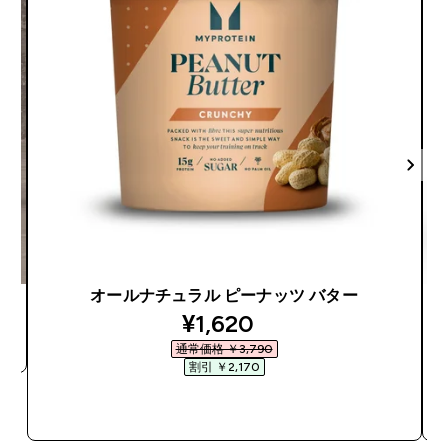
オールナチュラル ピーナッツ バター
discounted price
¥1,620‎
通常価格 ￥3,790‎
割引 ￥2,170‎
今すぐ購入