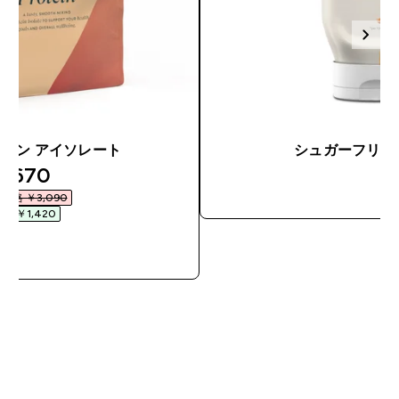
テイン アイソレート
シュガーフリー
iscounted price
1,670‎
今すぐ
価格 ￥3,090‎
引 ￥1,420‎
今すぐ購入