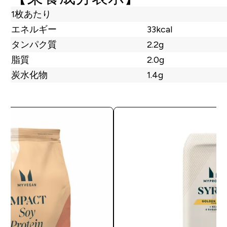
1枚あたり
エネルギー
33kcal
タンパク質
2.2g
脂質
2.0g
炭水化物
1.4g