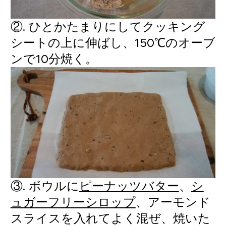
②. ひとかたまりにしてクッキング
シートの上に伸ばし、150℃のオーブ
ンで10分焼く。
③. ボウルに
ピーナッツバター
、
シ
ュガーフリーシロップ
、アーモンド
スライスを入れてよく混ぜ、焼いた