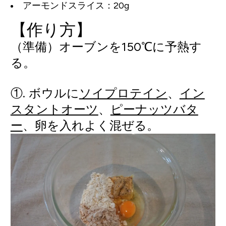
アーモンドスライス：20g
【作り方】
（準備）オーブンを150℃に予熱す
る。
①. ボウルに
ソイプロテイン
、
イン
スタントオーツ
、
ピーナッツバタ
ー
、卵を入れよく混ぜる。