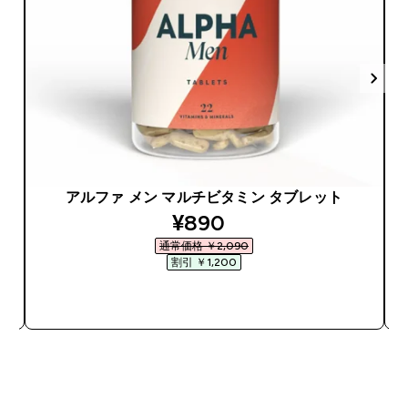
アルファ メン マルチビタミン タブレット
discounted price
¥890‎
通常価格 ￥2,090‎
割引 ￥1,200‎
今すぐ購入