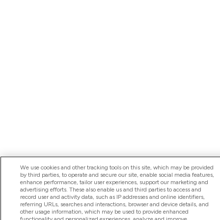
We use cookies and other tracking tools on this site, which may be provided
by third parties, to operate and secure our site, enable social media features,
enhance performance, tailor user experiences, support our marketing and
advertising efforts. These also enable us and third parties to access and
record user and activity data, such as IP addresses and online identifiers,
referring URLs, searches and interactions, browser and device details, and
other usage information, which may be used to provide enhanced
functionality and personalized experiences, analyze and improve