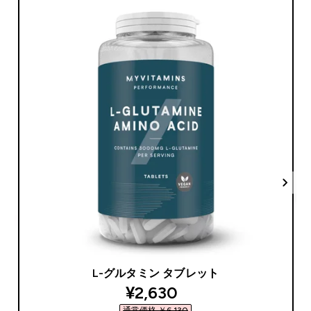
L-グルタミン タブレット
discounted price
¥2,630‎
通常価格 ￥6,130‎