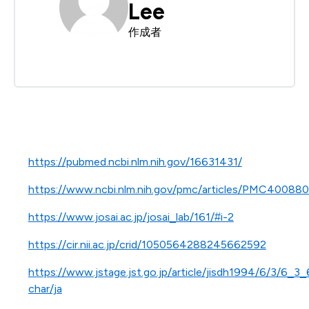
Lee
作成者
https://pubmed.ncbi.nlm.nih.gov/16631431/
https://www.ncbi.nlm.nih.gov/pmc/articles/PMC400880
https://www.josai.ac.jp/josai_lab/161/#i-2
https://cir.nii.ac.jp/crid/1050564288245662592
https://www.jstage.jst.go.jp/article/jisdh1994/6/3/6_3_
char/ja