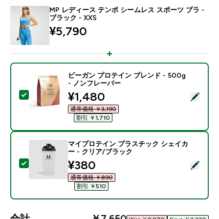
MP レディース テンポ シームレス スポーツ ブラ -
ブラック - XXS
¥5,790‎
ビーガン プロテイン ブレンド - 500g
- ノンフレーバー
discounted price
¥1,480‎
この商品を選択 - ビーガン プロテイン ブレンド - 500
通常価格 ￥3,190‎
割引 ￥1,710‎
マイプロテイン プラスチック シェイカ
ー - クリア/ブラック
discounted price
¥380‎
この商品を選択 - マイプロテイン プラスチック シェイ
通常価格 ￥890‎
割引 ￥510‎
合計
￥7,650‎