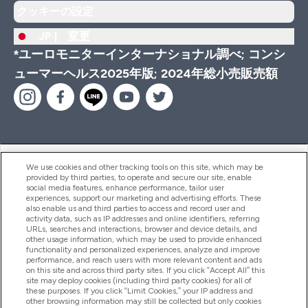
クッキーの設定
JP |
変更
*ユーロモニターインターナショナル調べ; コンシ
ューマーヘルス2025年版; 2024年総小売販売額
ヘルプ＆ガイド
We use cookies and other tracking tools on this site, which may be
provided by third parties, to operate and secure our site, enable
social media features, enhance performance, tailor user
experiences, support our marketing and advertising efforts. These
also enable us and third parties to access and record user and
商品について
activity data, such as IP addresses and online identifiers, referring
URLs, searches and interactions, browser and device details, and
other usage information, which may be used to provide enhanced
functionality and personalized experiences, analyze and improve
会社概要
performance, and reach users with more relevant content and ads
on this site and across third party sites. If you click “Accept All” this
site may deploy cookies (including third party cookies) for all of
these purposes. If you click “Limit Cookies,” your IP address and
特典＆ポイント
other browsing information may still be collected but only cookies