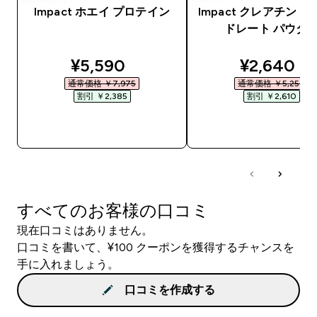
Impact ホエイ プロテイン
Impact クレアチン 
ドレート パウダ
discounted price
discounte
¥5,590‎
¥2,640‎
通常価格 ￥7,975‎
通常価格 ￥5,250‎
割引 ￥2,385‎
割引 ￥2,610‎
今すぐ購入
今すぐ購入
すべてのお客様の口コミ
現在口コミはありません。
口コミを書いて、¥100 クーポンを獲得するチャンスを
手に入れましょう。
口コミを作成する