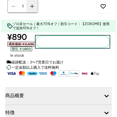
ゾロ目セール｜最大70%オフ｜割引コード：【ZOROME】使用
で追加10%オフ！
discounted price
¥890‎
カートに入れる
通常価格 ￥2,490‎
割引 ￥1,600‎
In stock
追跡配送：3〜7営業日でお届け
一定金額以上購入で送料無料
商品概要
特徴