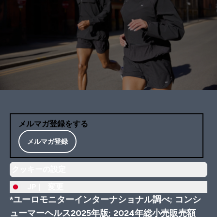
メルマガ登録をする
メルマガ登録
クッキーの設定
JP |
変更
*ユーロモニターインターナショナル調べ; コンシ
ューマーヘルス2025年版; 2024年総小売販売額