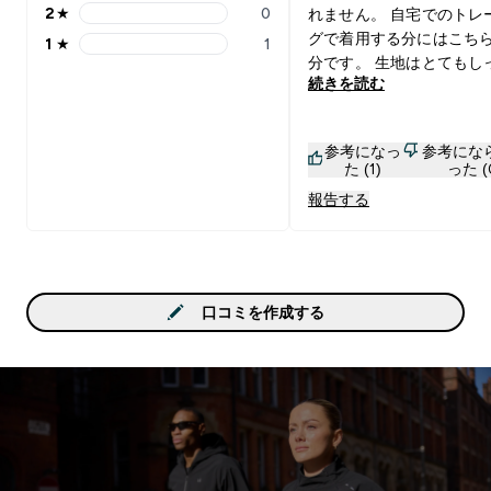
2
★
0
れません。 自宅でのトレ
2 stars rating 0 reviews
グで着用する分にはこち
1
★
1
1 stars rating 1 reviews
分です。 生地はとてもしっかり
続きを読む
した作りでぶ厚め。伸び
素材です。 そのため、着
苦労はしますが一度着て
参考になっ
参考にな
ばお洒落なバックスタイ
た (1)
った (
レーニングをする気分も
報告する
くれます。 私は2着購入しまし
たが、お手頃価格で購入
何度洗濯をしてもへたら
大のお気に入りです。
口コミを作成する