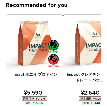
Recommended for you
Impact ホエイ プロテイン
Impact クレアチン 
ドレート パウダ
discounted price
discounte
¥5,590‎
¥2,640‎
通常価格 ￥7,975‎
通常価格 ￥5,250‎
割引 ￥2,385‎
割引 ￥2,610‎