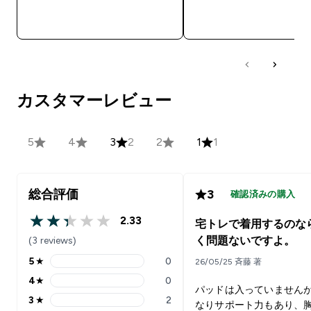
今すぐ購入
今すぐ購入
カスタマーレビュー
5
4
3
2
2
1
1
総合評価
3
確認済みの購入
2.33
宅トレで着用するのな
2.33 out of 5 stars
(3 reviews)
く問題ないですよ。
5
★
0
26/05/25 斉藤 著
5 stars rating 0 reviews
4
★
0
4 stars rating 0 reviews
パッドは入っていません
3
★
2
なりサポート力もあり、
3 stars rating 2 reviews