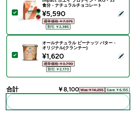
Impact ホエイ プロテイン - 1KG - 33
食分 - ナチュラルチョコレート
discounted price
¥5,590‎
この商品を選択 - Impact ホエイ プロテイン - 1KG 
通常価格 ￥7,975‎
割引 ￥2,385‎
オールナチュラル ピーナッツ バター -
オリジナル(クランチー)
discounted price
¥1,620‎
この商品を選択 - オールナチュラル ピーナッツ バター 
通常価格 ￥3,790‎
割引 ￥2,170‎
合計
￥8,100‎
Was ￥14,255‎
Save ￥6,155‎
まとめてカートに入れる