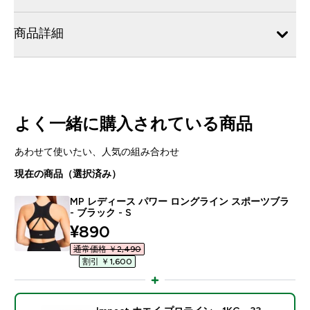
商品詳細
よく一緒に購入されている商品
あわせて使いたい、人気の組み合わせ
現在の商品（選択済み）
MP レディース パワー ロングライン スポーツブラ
- ブラック - S
discounted price
¥890‎
通常価格 ￥2,490‎
割引 ￥1,600‎