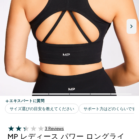
3 ＋件の口コミ
3 Reviews
2.33 out of 5 stars
MP レディース パワー ロングライ