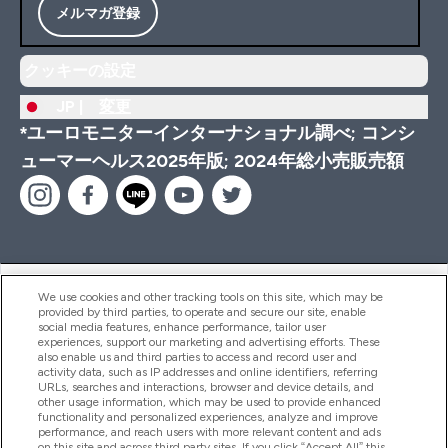
メルマガ登録
クッキーの設定
JP |
変更
*ユーロモニターインターナショナル調べ; コンシ
ューマーヘルス2025年版; 2024年総小売販売額
ヘルプ＆ガイド
We use cookies and other tracking tools on this site, which may be
provided by third parties, to operate and secure our site, enable
social media features, enhance performance, tailor user
experiences, support our marketing and advertising efforts. These
also enable us and third parties to access and record user and
商品について
activity data, such as IP addresses and online identifiers, referring
URLs, searches and interactions, browser and device details, and
other usage information, which may be used to provide enhanced
functionality and personalized experiences, analyze and improve
会社概要
performance, and reach users with more relevant content and ads
on this site and across third party sites. If you click “Accept All” this