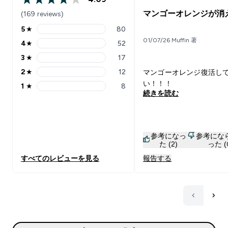
4.09 out of 5 stars
マンゴーオレンジが消
(169 reviews)
5
★
80
5 stars rating 80 reviews
01/07/26 Muffin 著
4
★
52
4 stars rating 52 reviews
3
★
17
3 stars rating 17 reviews
2
★
12
マンゴーオレンジ復活し
2 stars rating 12 reviews
い！！！
1
★
8
1 stars rating 8 reviews
続きを読む
参考になっ
参考にな
た (2)
った (
すべてのレビューを見る
報告する