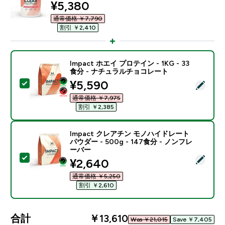
discounted price
¥5,380‎
通常価格 ￥7,790‎
割引 ￥2,410‎
Impact ホエイ プロテイン - 1KG - 33
食分 - ナチュラルチョコレート
discounted price
¥5,590‎
この商品を選択 - Impact ホエイ プロテイン - 1KG 
通常価格 ￥7,975‎
割引 ￥2,385‎
Impact クレアチン モノハイドレート
パウダー - 500g - 147食分 - ノンフレ
ーバー
この商品を選択 - Impact クレアチン モノハイドレート パ
discounted price
¥2,640‎
通常価格 ￥5,250‎
割引 ￥2,610‎
合計
￥13,610‎
Was ￥21,015‎
Save ￥7,405‎