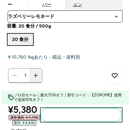
ー
バー
ョン
容量: 20 食分 / 500g
20 食分
￥10,760‎ 1kgあたり - 税込・送料別
ゾロ目セール｜最大70%オフ｜割引コード：【ZOROME】使用
で追加10%オフ！
discounted price
¥5,380‎
カートに入れる
通常価格 ￥7,790‎
割引 ￥2,410‎