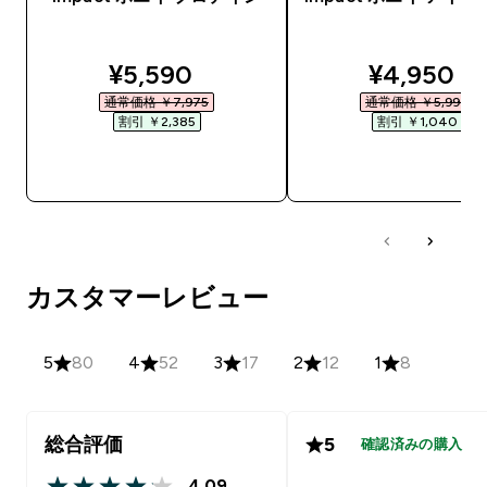
discounted price
discounte
¥5,590‎
¥4,950‎
通常価格 ￥7,975‎
通常価格 ￥5,990‎
割引 ￥2,385‎
割引 ￥1,040‎
今すぐ購入
今すぐ購入
カスタマーレビュー
5
80
4
52
3
17
2
12
1
8
総合評価
5
確認済みの購入
4.09