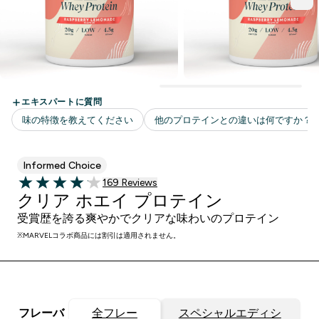
Informed Choice
169 ＋件の口コミ
169 Reviews
4.09 out of 5 stars
クリア ホエイ プロテイン
受賞歴を誇る爽やかでクリアな味わいのプロテイン
※MARVELコラボ商品には割引は適用されません。
フレーバ
全フレー
スペシャルエディシ