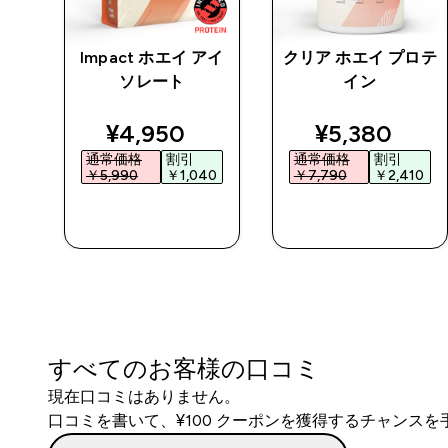
チン
Impact ホエイ アイ
クリア ホエイ プロテ
 パ
ソレート
イン
ed price
discounted price
discounted 
¥4,950‎
¥5,380‎
通常価格
割引
通常価格
割引
0‎
￥5,990‎
￥1,040‎
￥7,790‎
￥2,410‎
今すぐ購入
今すぐ購入
すべてのお客様の口コミ
現在口コミはありません。
口コミを書いて、¥100 クーポンを獲得するチャンス