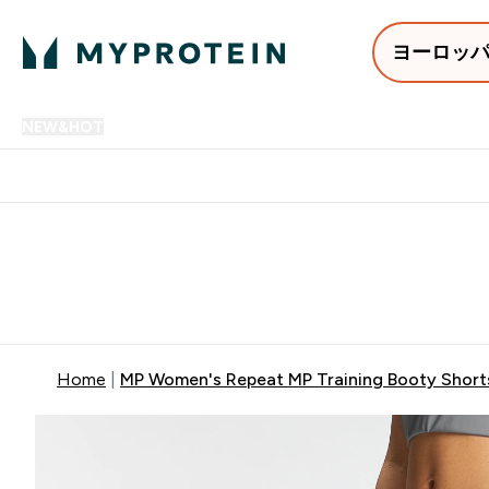
ヨーロッ
NEW&HOT
プロテイン
アミノ酸
サプリメント
プロテ
Enter NEW&HOT submenu
Enter プロテイン submenu
Enter アミノ酸 submenu
Enter サ
⌄
⌄
⌄
⌄
12,000円以上購入で送料無
Home
MP Women's Repeat MP Training Booty Short