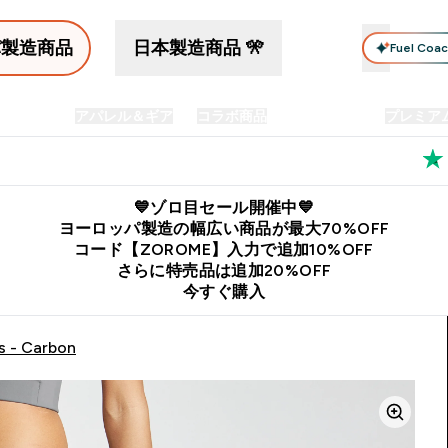
パ製造商品
日本製造商品 🎌
Fuel Coa
イン食品
アパレル＆ギア
コラボ商品
セット商品
プレミア
プリメント submenu
Enter プロテイン食品 submenu
Enter アパレル＆ギア submenu
Enter コラボ商品 submen
⌄
⌄
⌄
料
公式LINE追加で最新お得情報をゲット
公式アプリはこちら
💙ゾロ目セール開催中💙
ヨーロッパ製造の幅広い商品が最大70%OFF
コード【ZOROME】入力で追加10%OFF
さらに特売品は追加20%OFF
今すぐ購入
s - Carbon