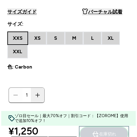
サイズガイド
バーチャル試着
サイズ:
XXS
XS
S
M
L
XL
XXL
色: Carbon
ゾロ目セール｜最大70%オフ｜割引コード：【ZOROME】使用
で追加10%オフ！
discounted price
¥1,250‎
在庫切れ