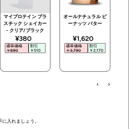
マイプロテイン プラ
オールナチュラル ピ
ソ
スチック シェイカー
ーナッツ バター
- クリア/ブラック
price
discounted price
discounted price
¥380‎
¥1,620‎
通常価格
割引
通常価格
割引
￥890‎
￥510‎
￥3,790‎
￥2,170‎
￥
今すぐ購入
今すぐ購入
を手に入れましょう。