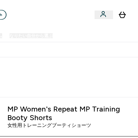
ch
ム
なりたい自分から選ぶ
クリアランスセール
日本製造商品
u
Enter プレミアム submenu
Enter なりたい自分から選ぶ submenu
En
⌄
⌄
⌄
欧州スポーツ栄養No.1ブランド*
MP Women's Repeat MP Training
Booty Shorts
女性用トレーニングブーティショーツ