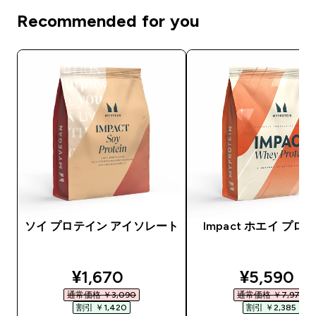
Recommended for you
ソイ プロテイン アイソレート
Impact ホエイ プロ
discounted price
discounte
¥1,670‎
¥5,590‎
通常価格 ￥3,090‎
通常価格 ￥7,975‎
割引 ￥1,420‎
割引 ￥2,385‎