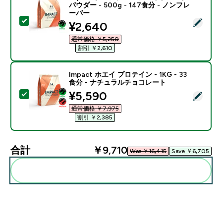
パウダー - 500g - 147食分 - ノンフレ
ーバー
この商品を選択 - Impact クレアチン モノハイドレート パ
discounted price
¥2,640‎
通常価格 ￥5,250‎
割引 ￥2,610‎
Impact ホエイ プロテイン - 1KG - 33
食分 - ナチュラルチョコレート
discounted price
¥5,590‎
この商品を選択 - Impact ホエイ プロテイン - 1KG 
通常価格 ￥7,975‎
割引 ￥2,385‎
合計
￥9,710‎
Was ￥16,415‎
Save ￥6,705‎
まとめてカートに入れる