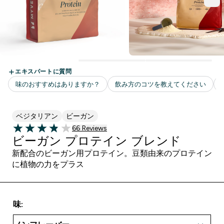
ベジタリアン
ビーガン
66 ＋件の口コミ
66 Reviews
3.89 out of 5 stars
ビーガン プロテイン ブレンド
新配合のビーガン用プロテイン。豆類由来のプロテイン
に植物の力をプラス
味: