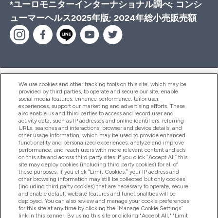
*ユーロモニターインターナショナル調べ; コンシ
ューマーヘルス2025年版; 2024年総小売販売額
ヘルプ＆ガイド
We use cookies and other tracking tools on this site, which may be
provided by third parties, to operate and secure our site, enable
social media features, enhance performance, tailor user
experiences, support our marketing and advertising efforts. These
also enable us and third parties to access and record user and
商品について
activity data, such as IP addresses and online identifiers, referring
URLs, searches and interactions, browser and device details, and
other usage information, which may be used to provide enhanced
functionality and personalized experiences, analyze and improve
会社概要
performance, and reach users with more relevant content and ads
on this site and across third party sites. If you click “Accept All” this
site may deploy cookies (including third party cookies) for all of
these purposes. If you click “Limit Cookies,” your IP address and
特典＆ポイント
other browsing information may still be collected but only cookies
(including third party cookies) that are necessary to operate, secure
and enable default website features and functionalities will be
deployed. You can also review and manage your cookie preferences
for this site at any time by clicking the “Manage Cookie Settings”
2026 The Hut.com Ltd
link in this banner. By using this site or clicking "Accept All," "Limit