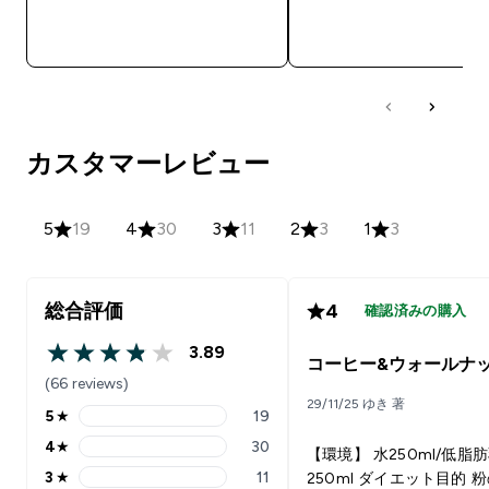
今すぐ購入
今すぐ購入
カスタマーレビュー
5
19
4
30
3
11
2
3
1
3
総合評価
4
確認済みの購入
3.89
3.89 out of 5 stars
コーヒー&ウォールナ
(66 reviews)
29/11/25 ゆき 著
5
★
19
5 stars rating 19 reviews
4
★
30
【環境】 水250ml/低脂
4 stars rating 30 reviews
3
★
11
250ml ダイエット目的 粉の匂
3 stars rating 11 reviews