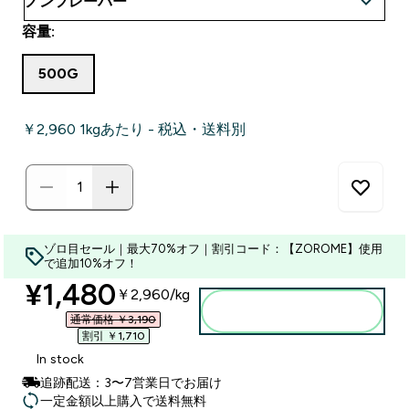
容量:
500G
￥2,960‎ 1kgあたり - 税込・送料別
ゾロ目セール｜最大70%オフ｜割引コード：【ZOROME】使用
で追加10%オフ！
discounted price
¥1,480‎
￥2,960‎/kg
カートに入れる
通常価格 ￥3,190‎
割引 ￥1,710‎
In stock
追跡配送：3〜7営業日でお届け
一定金額以上購入で送料無料