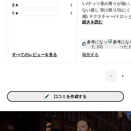
い/ナッツ系の香りが強い
2
★
3
2 stars rating 3 reviews
ない感じ 溶け残り/出にく
1
★
3
1 stars rating 3 reviews
感) テクスチャー/ドロッ
続きを読む
訳でもなく飲みやすい 味
っと不思議な味がする。
らコーヒー+ナッツの甘さ
参考になっ
参考にな
い味と香ばしさが混ざっ
た (0)
った (
じ。どっちかって言うと
すべてのレビューを見る
報告する
の風味が強い。確かにこ
むよりカップケーキとか
向いてる味かも。飲み方
すればそんなに甘過ぎず
すい味だと思うけど、今
み方は個人的にあんまり
なかったです😂
口コミを作成する