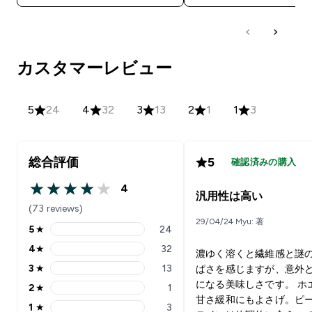
カスタマーレビュー
5
24
4
32
3
13
2
1
1
3
総合評価
5
確認済みの購入
4
4 out of 5 stars
汎用性は高い
(73 reviews)
29/04/24 Myu: 著
5
★
24
5 stars rating 24 reviews
4
★
32
濃ゆく溶くと繊維感と謎
4 stars rating 32 reviews
3
★
13
ぱさを感じますが、意外
3 stars rating 13 reviews
になる美味しさです。 ホ
2
★
1
2 stars rating 1 reviews
甘さ緩和にもよさげ。ピ
1
★
3