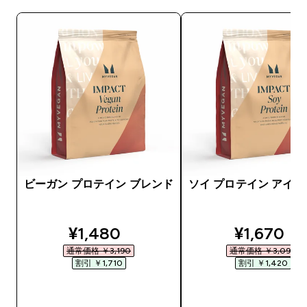
ビーガン プロテイン ブレンド
ソイ プロテイン アイ
discounted price
discounte
¥1,480‎
¥1,670‎
通常価格 ￥3,190‎
通常価格 ￥3,090‎
割引 ￥1,710‎
割引 ￥1,420‎
今すぐ購入
今すぐ購入