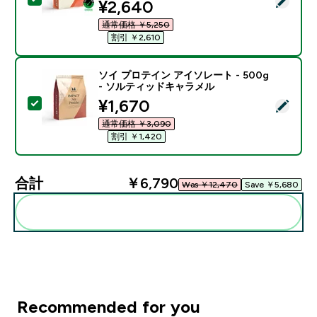
discounted price
¥2,640‎
通常価格 ￥5,250‎
割引 ￥2,610‎
ソイ プロテイン アイソレート - 500g
- ソルティッドキャラメル
discounted price
¥1,670‎
この商品を選択 - ソイ プロテイン アイソレート - 50
通常価格 ￥3,090‎
割引 ￥1,420‎
合計
￥6,790‎
Was ￥12,470‎
Save ￥5,680‎
まとめてカートに入れる
Recommended for you