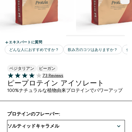
ベジタリアン
ビーガン
73 ＋件の口コミ
73 Reviews
4 out of 5 stars
ピープロテイン アイソレート
100%ナチュラルな植物由来プロテインでパワーアップ
プロテインのフレーバー: