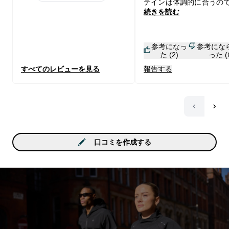
1 stars rating 3 reviews
テインは体調的に合うの
続きを読む
品質この価格ならいいか
います。 鶏がらスープと混ぜて
ほうれん草と胡麻和えに
参考になっ
参考にな
おいしい。おからパンと
た (2)
った (
てる人はその感じで使え
すべてのレビューを見る
報告する
います。
口コミを作成する