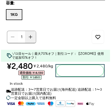
容量:
1KG
ゾロ目セール｜最大70%オフ｜割引コード：【ZOROME】使用
で追加10%オフ！
discounted price
¥2,480‎
￥2,480‎/kg
カートに入れる
通常価格 ￥4,130‎
割引 ￥1,650‎
In stock
追跡配送：3〜7営業日でお届け(海外配送) 追跡配送：1〜3
営業日でお届け(国内配送)
一定金額以上購入で送料無料