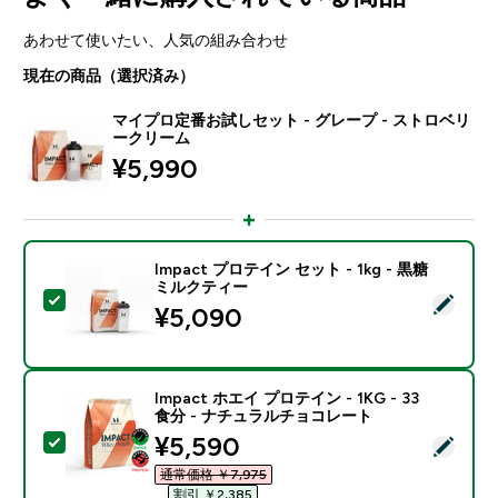
あわせて使いたい、人気の組み合わせ
現在の商品（選択済み）
マイプロ定番お試しセット - グレープ - ストロベリ
ークリーム
¥5,990‎
Impact プロテイン セット - 1kg - 黒糖
ミルクティー
この商品を選択 - Impact プロテイン セット - 1kg 
¥5,090‎
Impact ホエイ プロテイン - 1KG - 33
食分 - ナチュラルチョコレート
discounted price
¥5,590‎
この商品を選択 - Impact ホエイ プロテイン - 1KG 
通常価格 ￥7,975‎
割引 ￥2,385‎