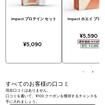
Impact プロテイン セット
Impact ホエイ プロ
discounte
¥5,590‎
通常価格 ￥7,975‎
¥5,090‎
割引 ￥2,385‎
今すぐ購入
今すぐ購入
すべてのお客様の口コミ
現在口コミはありません。
口コミを書いて、¥100 クーポンを獲得するチャンスを
手に入れましょう。