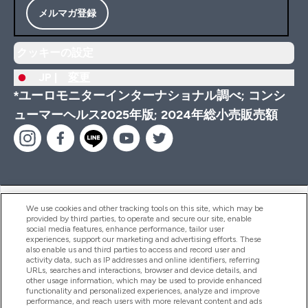
メルマガ登録
クッキーの設定
JP |
変更
*ユーロモニターインターナショナル調べ; コンシ
ューマーヘルス2025年版; 2024年総小売販売額
ヘルプ＆ガイド
We use cookies and other tracking tools on this site, which may be
provided by third parties, to operate and secure our site, enable
social media features, enhance performance, tailor user
experiences, support our marketing and advertising efforts. These
also enable us and third parties to access and record user and
商品について
activity data, such as IP addresses and online identifiers, referring
URLs, searches and interactions, browser and device details, and
other usage information, which may be used to provide enhanced
functionality and personalized experiences, analyze and improve
会社概要
performance, and reach users with more relevant content and ads