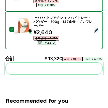
通常価格 ￥7,975‎
割引 ￥2,385‎
Impact クレアチン モノハイドレート
パウダー - 500g - 147食分 - ノンフレ
ーバー
この商品を選択 - Impact クレアチン モノハイドレート パ
discounted price
¥2,640‎
通常価格 ￥5,250‎
割引 ￥2,610‎
合計
￥13,320‎
Was ￥18,315‎
Save ￥4,995‎
まとめてカートに入れる
Recommended for you