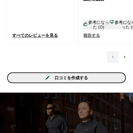
参考になっ
参考にな
た (0)
った (
すべてのレビューを見る
報告する
口コミを作成する