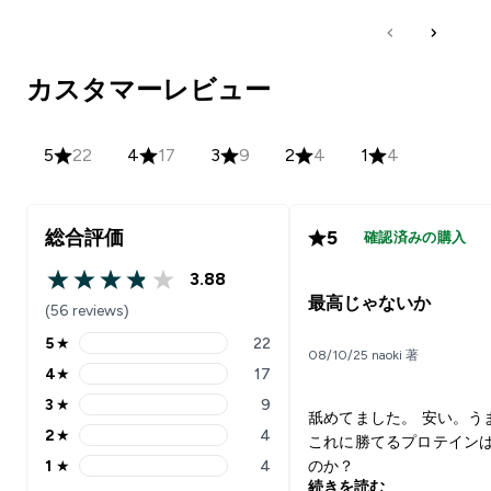
カスタマーレビュー
5
22
4
17
3
9
2
4
1
4
総合評価
5
確認済みの購入
3.88
3.88 out of 5 stars
最高じゃないか
(56 reviews)
5
★
22
5 stars rating 22 reviews
08/10/25 naoki 著
4
★
17
4 stars rating 17 reviews
3
★
9
3 stars rating 9 reviews
舐めてました。 安い。う
2
★
4
これに勝てるプロテイン
2 stars rating 4 reviews
1
★
4
のか？
1 stars rating 4 reviews
続きを読む