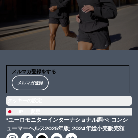
メルマガ登録をする
メルマガ登録
クッキーの設定
JP |
変更
*ユーロモニターインターナショナル調べ; コンシ
ューマーヘルス2025年版; 2024年総小売販売額