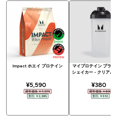
Impact ホエイ プロテイン
マイプロテイン プラス
シェイカー - クリア/
discounted price
discount
¥5,590‎
¥380‎
通常価格 ￥7,975‎
通常価格 ￥890‎
割引 ￥2,385‎
割引 ￥510‎
今すぐ購入
今すぐ購入