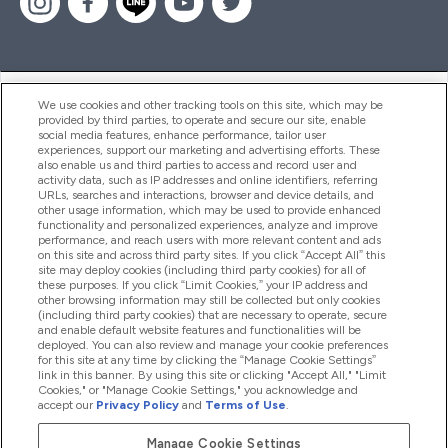
ヘルプ＆ガイド
We use cookies and other tracking tools on this site, which may be
provided by third parties, to operate and secure our site, enable
social media features, enhance performance, tailor user
experiences, support our marketing and advertising efforts. These
also enable us and third parties to access and record user and
商品について
activity data, such as IP addresses and online identifiers, referring
URLs, searches and interactions, browser and device details, and
other usage information, which may be used to provide enhanced
functionality and personalized experiences, analyze and improve
会社概要
performance, and reach users with more relevant content and ads
on this site and across third party sites. If you click “Accept All” this
site may deploy cookies (including third party cookies) for all of
these purposes. If you click “Limit Cookies,” your IP address and
特典＆ポイント
other browsing information may still be collected but only cookies
(including third party cookies) that are necessary to operate, secure
and enable default website features and functionalities will be
deployed. You can also review and manage your cookie preferences
for this site at any time by clicking the “Manage Cookie Settings”
2026 The Hut.com Ltd
link in this banner. By using this site or clicking "Accept All," "Limit
Cookies," or "Manage Cookie Settings," you acknowledge and
accept our
Privacy Policy
and
Terms of Use
.
Manage Cookie Settings