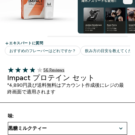
56 ＋件の口コミ
56 Reviews
3.88 out of 5 stars
Impact プロテイン セット
*4,890円及び送料無料はアカウント作成後にレジの最
終画面で適用されます
味: