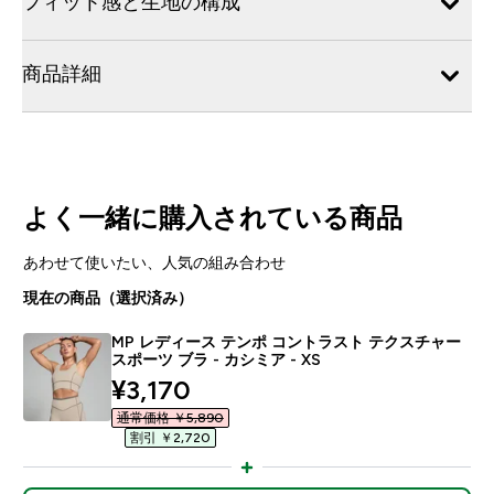
フィット感と生地の構成
商品詳細
よく一緒に購入されている商品
あわせて使いたい、人気の組み合わせ
現在の商品（選択済み）
MP レディース テンポ コントラスト テクスチャー
スポーツ ブラ - カシミア - XS
discounted price
¥3,170‎
通常価格 ￥5,890‎
割引 ￥2,720‎