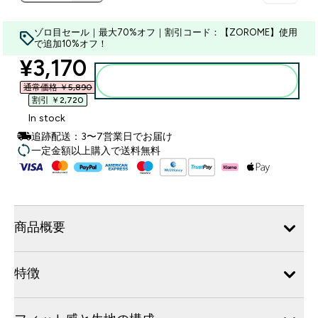
ゾロ目セール｜最大70%オフ｜割引コード：【ZOROME】使用
で追加10%オフ！
discounted price
¥3,170‎
カートに入れる
通常価格 ￥5,890‎
割引 ￥2,720‎
In stock
追跡配送：3〜7営業日でお届け
一定金額以上購入で送料無料
商品概要
特徴