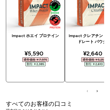
Impact ホエイ プロテイン
Impact クレアチン 
ドレート パウダ
discounted price
discounte
¥5,590‎
¥2,640‎
通常価格 ￥7,975‎
通常価格 ￥5,250‎
割引 ￥2,385‎
割引 ￥2,610‎
今すぐ購入
今すぐ購入
すべてのお客様の口コミ