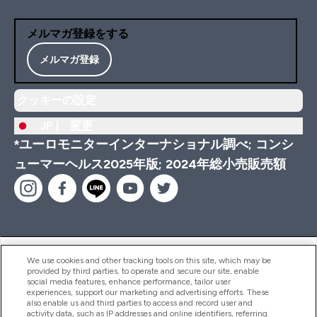
メルマガ登録をする
メルマガ登録
クッキーの設定
JP |
変更
*ユーロモニターインターナショナル調べ; コンシ
ューマーヘルス2025年版; 2024年総小売販売額
ヘルプ＆ガイド
We use cookies and other tracking tools on this site, which may be
provided by third parties, to operate and secure our site, enable
social media features, enhance performance, tailor user
experiences, support our marketing and advertising efforts. These
also enable us and third parties to access and record user and
商品について
activity data, such as IP addresses and online identifiers, referring