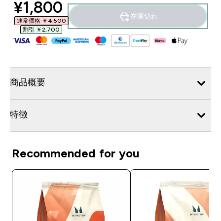
discounted price
¥1,800‎
在庫切れ
通常価格 ￥4,500‎
割引 ￥2,700‎
商品概要
特徴
Recommended for you