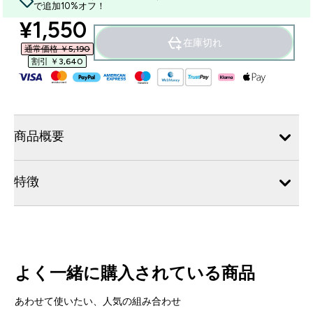
で追加10%オフ！
discounted price
¥1,550‎
在庫切れ
通常価格 ￥5,190‎
割引 ￥3,640‎
商品概要
特徴
よく一緒に購入されている商品
あわせて使いたい、人気の組み合わせ