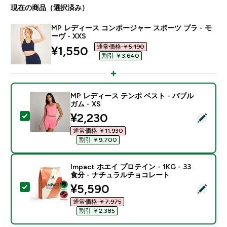
現在の商品（選択済み）
MP レディース コンポージャー スポーツ ブラ - モ
ーヴ - XXS
通常価格 ￥5,190‎
discounted price
¥1,550‎
割引 ￥3,640‎
MP レディース テンポ ベスト - バブル
ガム - XS
discounted price
¥2,230‎
この商品を選択 - MP レディース テンポ ベスト - バブル
通常価格 ￥11,930‎
割引 ￥9,700‎
Impact ホエイ プロテイン - 1KG - 33
食分 - ナチュラルチョコレート
discounted price
¥5,590‎
この商品を選択 - Impact ホエイ プロテイン - 1KG 
通常価格 ￥7,975‎
割引 ￥2,385‎