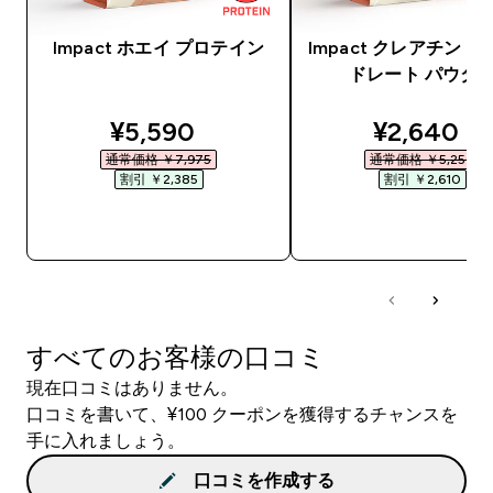
Impact ホエイ プロテイン
Impact クレアチン 
ドレート パウダ
discounted price
discounte
¥5,590‎
¥2,640‎
通常価格 ￥7,975‎
通常価格 ￥5,250‎
割引 ￥2,385‎
割引 ￥2,610‎
今すぐ購入
今すぐ購入
すべてのお客様の口コミ
現在口コミはありません。
口コミを書いて、¥100 クーポンを獲得するチャンスを
手に入れましょう。
口コミを作成する