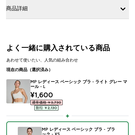
商品詳細
よく一緒に購入されている商品
あわせて使いたい、人気の組み合わせ
現在の商品（選択済み）
MP レディース ベーシック ブラ - ライト グレー マ
ール - L
discounted price
¥1,600‎
通常価格 ￥3,730‎
割引 ￥2,130‎
MP レディース ベーシック ブラ - ブラ
ック - XS