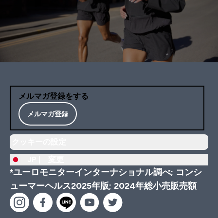
メルマガ登録をする
メルマガ登録
クッキーの設定
JP |
変更
*ユーロモニターインターナショナル調べ; コンシ
ューマーヘルス2025年版; 2024年総小売販売額