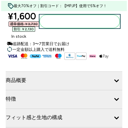
最大70%オフ｜割引コード：【MPJP】使用で5%オフ！
discounted price
¥1,600‎
カートに入れる
通常価格 ￥3,730‎
割引 ￥2,130‎
In stock
追跡配送：3〜7営業日でお届け
一定金額以上購入で送料無料
商品概要
特徴
フィット感と生地の構成