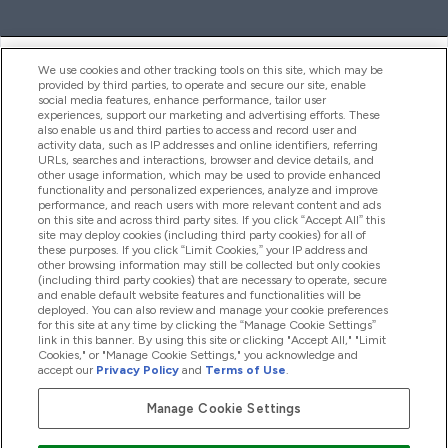
ヘルプ＆ガイド
We use cookies and other tracking tools on this site, which may be
provided by third parties, to operate and secure our site, enable
social media features, enhance performance, tailor user
experiences, support our marketing and advertising efforts. These
also enable us and third parties to access and record user and
商品について
activity data, such as IP addresses and online identifiers, referring
URLs, searches and interactions, browser and device details, and
other usage information, which may be used to provide enhanced
functionality and personalized experiences, analyze and improve
会社概要
performance, and reach users with more relevant content and ads
on this site and across third party sites. If you click “Accept All” this
site may deploy cookies (including third party cookies) for all of
these purposes. If you click “Limit Cookies,” your IP address and
特典＆ポイント
other browsing information may still be collected but only cookies
(including third party cookies) that are necessary to operate, secure
and enable default website features and functionalities will be
deployed. You can also review and manage your cookie preferences
for this site at any time by clicking the “Manage Cookie Settings”
2026 The Hut.com Ltd
link in this banner. By using this site or clicking "Accept All," "Limit
Cookies," or "Manage Cookie Settings," you acknowledge and
accept our
Privacy Policy
and
Terms of Use
.
Manage Cookie Settings
Pay with