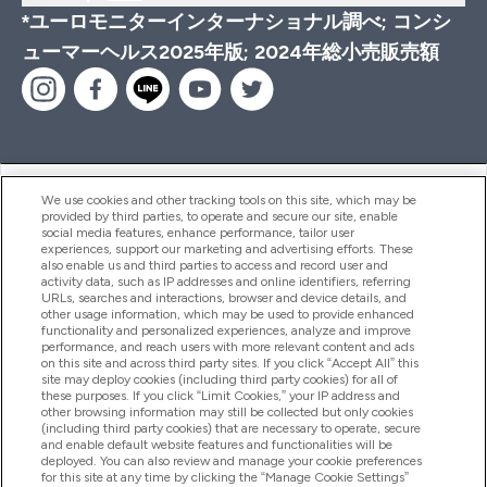
*ユーロモニターインターナショナル調べ; コンシ
ューマーヘルス2025年版; 2024年総小売販売額
ヘルプ＆ガイド
We use cookies and other tracking tools on this site, which may be
provided by third parties, to operate and secure our site, enable
social media features, enhance performance, tailor user
experiences, support our marketing and advertising efforts. These
also enable us and third parties to access and record user and
商品について
activity data, such as IP addresses and online identifiers, referring
URLs, searches and interactions, browser and device details, and
other usage information, which may be used to provide enhanced
functionality and personalized experiences, analyze and improve
会社概要
performance, and reach users with more relevant content and ads
on this site and across third party sites. If you click “Accept All” this
site may deploy cookies (including third party cookies) for all of
these purposes. If you click “Limit Cookies,” your IP address and
特典＆ポイント
other browsing information may still be collected but only cookies
(including third party cookies) that are necessary to operate, secure
and enable default website features and functionalities will be
deployed. You can also review and manage your cookie preferences
for this site at any time by clicking the “Manage Cookie Settings”