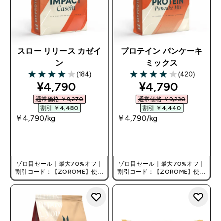
スロー リリース カゼイ
プロテイン パンケーキ
ン
ミックス
(184)
(420)
4.01 out of 5 stars
3.95 out of 5 stars
discounted price
discounted pri
¥4,790‎
¥4,790‎
通常価格 ￥9,270‎
通常価格 ￥9,230‎
割引 ￥4,480‎
割引 ￥4,440‎
￥4,790‎/kg
￥4,790‎/kg
今すぐ購入
今すぐ購入
ゾロ目セール｜最大70%オフ｜
ゾロ目セール｜最大70%オフ｜
割引コード：【ZOROME】使用
割引コード：【ZOROME】使用
で追加10%オフ！
で追加10%オフ！