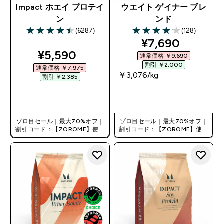
Impact ホエイ プロテイ
ウエイト ゲイナー ブレ
ン
ンド
(6287)
(128)
4.48 out of 5 stars
4.13 out of 5 stars
discounted pri
¥7,690‎
discounted price
¥5,590‎
通常価格 ￥9,690‎
割引 ￥2,000‎
通常価格 ￥7,975‎
￥3,076‎/kg
割引 ￥2,385‎
今すぐ購入
今すぐ購入
ゾロ目セール｜最大70%オフ｜
ゾロ目セール｜最大70%オフ｜
割引コード：【ZOROME】使用
割引コード：【ZOROME】使用
で追加10%オフ！
で追加10%オフ！