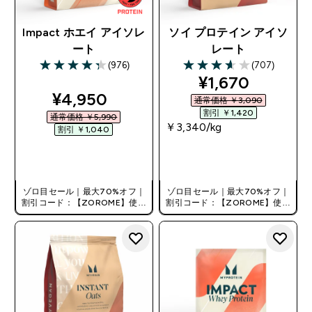
Impact ホエイ アイソレ
ソイ プロテイン アイソ
ート
レート
(976)
(707)
4.31 out of 5 stars
3.63 out of 5 stars
discounted pri
¥1,670‎
discounted price
¥4,950‎
通常価格 ￥3,090‎
割引 ￥1,420‎
通常価格 ￥5,990‎
￥3,340‎/kg
割引 ￥1,040‎
今すぐ購入
今すぐ購入
ゾロ目セール｜最大70%オフ｜
ゾロ目セール｜最大70%オフ｜
割引コード：【ZOROME】使用
割引コード：【ZOROME】使用
で追加10%オフ！
で追加10%オフ！