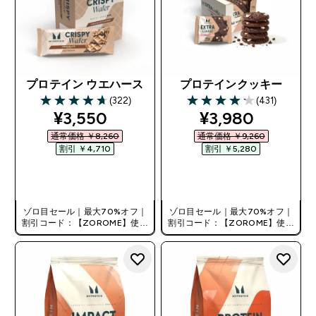
プロテイン ウエハース
プロテインクッキー
(322)
(431)
4.69 out of 5 stars
4.2 out of 5 stars
discounted price
discounted pri
¥3,550‎
¥3,980‎
通常価格 ￥8,260‎
通常価格 ￥9,260‎
割引 ￥4,710‎
割引 ￥5,280‎
今すぐ購入
今すぐ購入
ゾロ目セール｜最大70%オフ｜
ゾロ目セール｜最大70%オフ｜
割引コード：【ZOROME】使用
割引コード：【ZOROME】使用
で追加10%オフ！
で追加10%オフ！