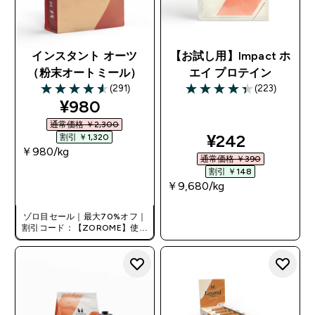
インスタント オーツ
【お試し用】Impact ホ
（粉末オートミール）
エイ プロテイン
(291)
(223)
4.58 out of 5 stars
4.35 out of 5 stars
discounted price
¥980‎
通常価格 ￥2,300‎
discounted pr
¥242‎
割引 ￥1,320‎
￥980‎/kg
通常価格 ￥390‎
割引 ￥148‎
今すぐ購入
￥9,680‎/kg
ゾロ目セール｜最大70%オフ｜
今すぐ購入
割引コード：【ZOROME】使用
で追加10%オフ！