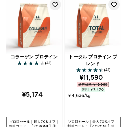
コラーゲン プロテイン
トータル プロテイン ブ
(41)
レンド
4.29 out of 5 stars
(41)
4.46 out of 5 stars
discounted pri
¥11,590‎
通常価格 ￥19,060‎
割引 ￥7,470‎
¥5,174‎
￥4,636‎/kg
今すぐ購入
今すぐ購入
ゾロ目セール｜最大70%オフ｜
ゾロ目セール｜最大70%オフ｜
割引コード：【ZOROME】使用
割引コード：【ZOROME】使用