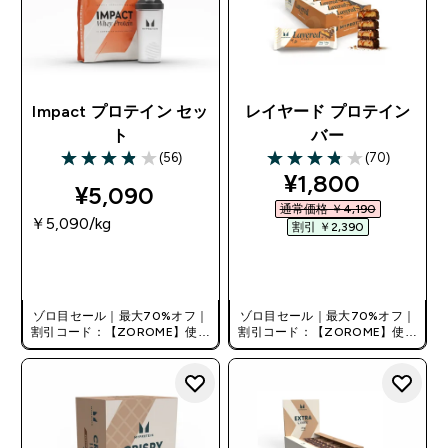
Impact プロテイン セッ
レイヤード プロテイン
ト
バー
(56)
(70)
3.88 out of 5 stars
3.8 out of 5 stars
discounted pri
¥1,800‎
¥5,090‎
通常価格 ￥4,190‎
￥5,090‎/kg
割引 ￥2,390‎
今すぐ購入
今すぐ購入
ゾロ目セール｜最大70%オフ｜
ゾロ目セール｜最大70%オフ｜
割引コード：【ZOROME】使用
割引コード：【ZOROME】使用
で追加10%オフ！
で追加10%オフ！