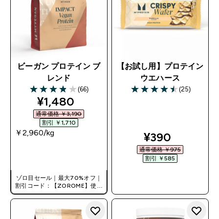
ビーガン プロテイン ブ
【お試し用】プロテイン
レンド
ウエハース
(66)
(25)
3.89 out of 5 stars
4.52 out of 5 stars
discounted price
¥1,480‎
通常価格 ￥3,190‎
割引 ￥1,710‎
￥2,960‎/kg
discounted pr
¥390‎
通常価格 ￥975‎
今すぐ購入
割引 ￥585‎
ゾロ目セール｜最大70%オフ｜
今すぐ購入
割引コード：【ZOROME】使用
で追加10%オフ！