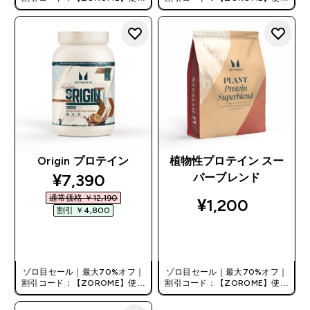
で追加10%オフ！
で追加10%オフ！
Origin プロテイン
植物性プロテイン スー
discounted price
¥7,390‎
パーブレンド
通常価格 ￥12,190‎
¥1,200‎
割引 ￥4,800‎
今すぐ購入
今すぐ購入
ゾロ目セール｜最大70%オフ｜
ゾロ目セール｜最大70%オフ｜
割引コード：【ZOROME】使用
割引コード：【ZOROME】使用
で追加10%オフ！
で追加10%オフ！