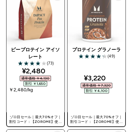
ピープロテイン アイソ
プロテイン グラノーラ
(49)
レート
4.22 out of 5 stars
(73)
4 out of 5 stars
discounted price
¥2,480‎
discounted pri
¥3,220‎
通常価格 ￥4,130‎
割引 ￥1,650‎
通常価格 ￥7,320‎
￥2,480‎/kg
割引 ￥4,100‎
今すぐ購入
今すぐ購入
ゾロ目セール｜最大70%オフ｜
ゾロ目セール｜最大70%オフ｜
割引コード：【ZOROME】使用
割引コード：【ZOROME】使用
で追加10%オフ！
で追加10%オフ！