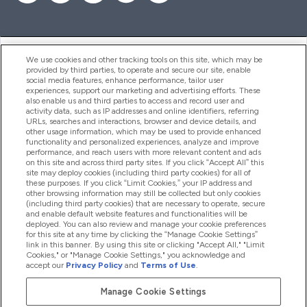
ヘルプ＆ガイド
We use cookies and other tracking tools on this site, which may be
provided by third parties, to operate and secure our site, enable
social media features, enhance performance, tailor user
experiences, support our marketing and advertising efforts. These
also enable us and third parties to access and record user and
商品について
activity data, such as IP addresses and online identifiers, referring
URLs, searches and interactions, browser and device details, and
other usage information, which may be used to provide enhanced
functionality and personalized experiences, analyze and improve
会社概要
performance, and reach users with more relevant content and ads
on this site and across third party sites. If you click “Accept All” this
site may deploy cookies (including third party cookies) for all of
these purposes. If you click “Limit Cookies,” your IP address and
特典＆ポイント
other browsing information may still be collected but only cookies
(including third party cookies) that are necessary to operate, secure
and enable default website features and functionalities will be
deployed. You can also review and manage your cookie preferences
for this site at any time by clicking the “Manage Cookie Settings”
2026 The Hut.com Ltd
link in this banner. By using this site or clicking "Accept All," "Limit
Cookies," or "Manage Cookie Settings," you acknowledge and
accept our
Privacy Policy
and
Terms of Use
.
Manage Cookie Settings