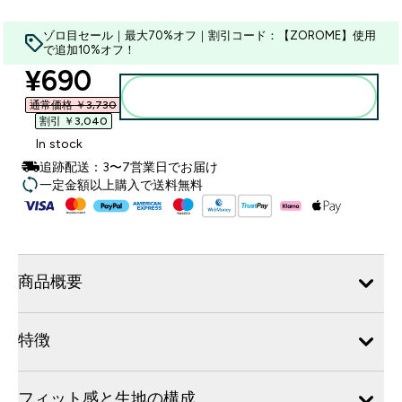
ゾロ目セール｜最大70%オフ｜割引コード：【ZOROME】使用
で追加10%オフ！
discounted price
¥690‎
カートに入れる
通常価格 ￥3,730‎
割引 ￥3,040‎
In stock
追跡配送：3〜7営業日でお届け
一定金額以上購入で送料無料
商品概要
特徴
フィット感と生地の構成