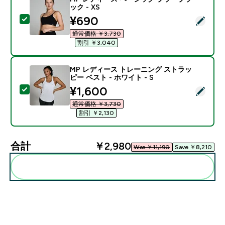
ック - XS
discounted price
¥690‎
この商品を選択 - MP レディース ベーシック ブラ - ブラ
通常価格 ￥3,730‎
割引 ￥3,040‎
MP レディース トレーニング ストラッ
ピー ベスト - ホワイト - S
discounted price
¥1,600‎
この商品を選択 - MP レディース トレーニング ストラッピ
通常価格 ￥3,730‎
割引 ￥2,130‎
合計
￥2,980‎
Was ￥11,190‎
Save ￥8,210‎
まとめてカートに入れる