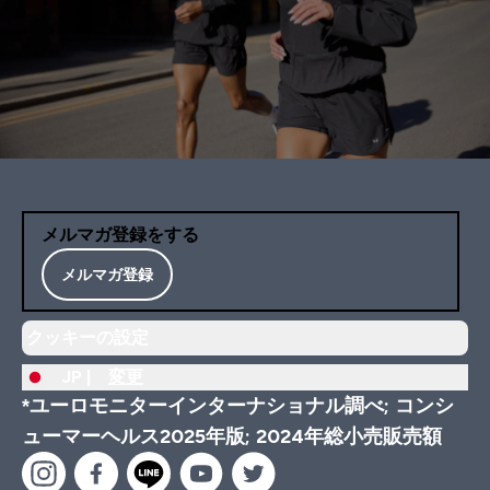
メルマガ登録をする
メルマガ登録
クッキーの設定
JP |
変更
*ユーロモニターインターナショナル調べ; コンシ
ューマーヘルス2025年版; 2024年総小売販売額