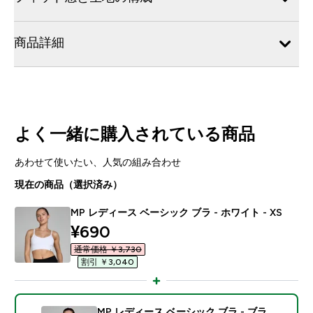
商品詳細
よく一緒に購入されている商品
あわせて使いたい、人気の組み合わせ
現在の商品（選択済み）
MP レディース ベーシック ブラ - ホワイト - XS
discounted price
¥690‎
通常価格 ￥3,730‎
割引 ￥3,040‎
MP レディース ベーシック ブラ - ブラ