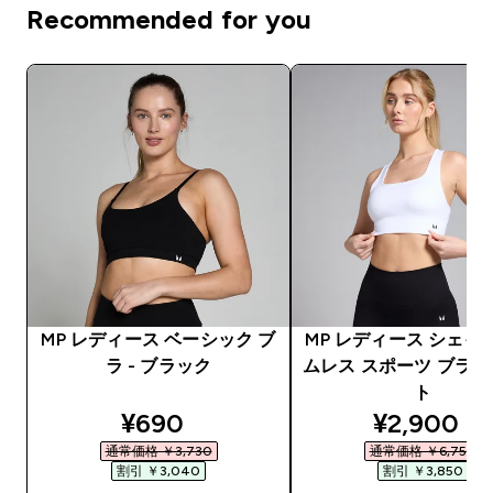
Recommended for you
MP レディース ベーシック ブ
MP レディース シェイ
ラ - ブラック
ムレス スポーツ ブラ -
ト
discounted price
discounte
¥690‎
¥2,900‎
通常価格 ￥3,730‎
通常価格 ￥6,750‎
割引 ￥3,040‎
割引 ￥3,850‎