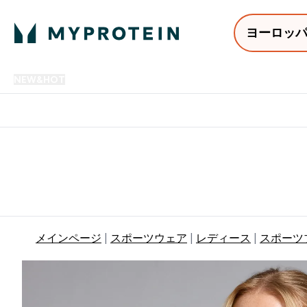
ヨーロッ
NEW&HOT
プロテイン
アミノ酸
サプリメント
プロテ
Enter NEW&HOT submenu
Enter プロテイン submenu
Enter アミノ酸 submenu
Enter サ
⌄
⌄
⌄
⌄
12,000円以上購入で送料無
メインページ
スポーツウェア
レディース
スポーツ