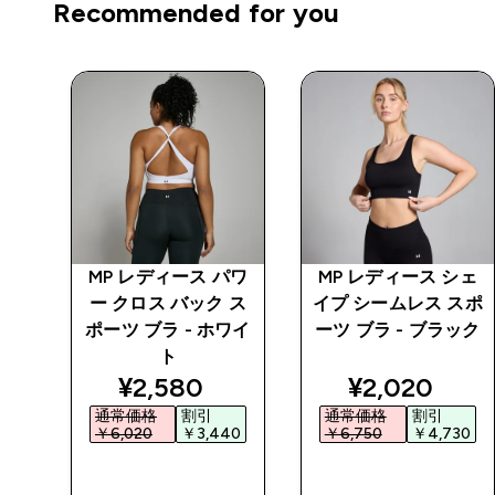
Recommended for you
パワ
MP レディース パワ
MP レディース シェ
スポ
ー クロス バック ス
イプ シームレス スポ
イト
ポーツ ブラ - ホワイ
ーツ ブラ - ブラック
ト
ed price
discounted price
discounted 
¥2,580‎
¥2,020‎
通常価格
割引
通常価格
割引
0‎
￥6,020‎
￥3,440‎
￥6,750‎
￥4,730‎
今すぐ購入
今すぐ購入