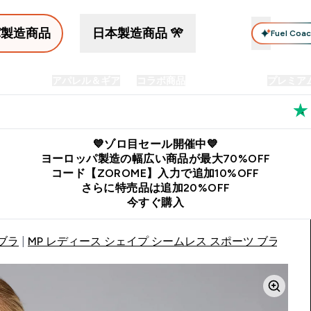
パ製造商品
日本製造商品 🎌
Fuel Coa
イン食品
アパレル＆ギア
コラボ商品
セット商品
プレミア
プリメント submenu
Enter プロテイン食品 submenu
Enter アパレル＆ギア submenu
Enter コラボ商品 submen
⌄
⌄
⌄
料
公式LINE追加で最新お得情報をゲット
公式アプリはこちら
💙ゾロ目セール開催中💙
ヨーロッパ製造の幅広い商品が最大70%OFF
コード【ZOROME】入力で追加10%OFF
さらに特売品は追加20%OFF
今すぐ購入
ブラ
MP レディース シェイプ シームレス スポーツ ブラ - ホ