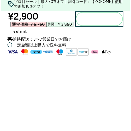
ゾロ目セール｜最大70%オフ｜割引コード：【ZOROME】使用
で追加10%オフ！
discounted price
¥2,900‎
カートに入れる
通常価格 ￥6,750‎
割引 ￥3,850‎
In stock
追跡配送：3〜7営業日でお届け
一定金額以上購入で送料無料