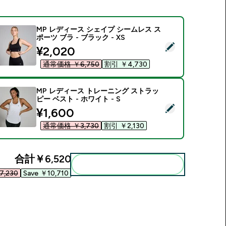
MP レディース シェイプ シームレス ス
ポーツ ブラ - ブラック - XS
この商品を選択 - MP レディース シェイプ シームレス スポーツ ブラ
discounted price
¥2,020‎
通常価格 ￥6,750‎
割引 ￥4,730‎
MP レディース トレーニング ストラッ
ピー ベスト - ホワイト - S
この商品を選択 - MP レディース トレーニング ストラッピー ベスト
discounted price
¥1,600‎
通常価格 ￥3,730‎
割引 ￥2,130‎
合計
￥6,520‎
まとめてカートに入れる
,230‎
Save ￥10,710‎