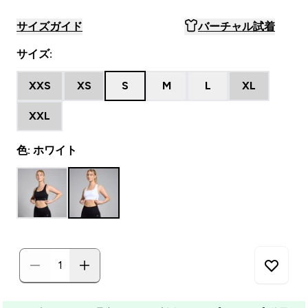
サイズガイド
バーチャル試着
サイズ:
XXS
XS
S
M
L
XL
XXL
色: ホワイト