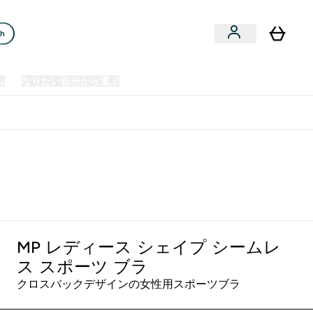
ch
ム
なりたい自分から選ぶ
クリアランスセール
日本製造商品
u
Enter プレミアム submenu
Enter なりたい自分から選ぶ submenu
En
⌄
⌄
⌄
欧州スポーツ栄養No.1ブランド*
ワイト
MP レディース シェイプ シームレ
ス スポーツ ブラ
クロスバックデザインの女性用スポーツブラ