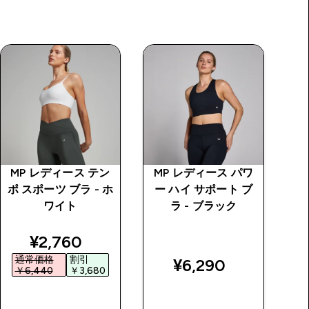
MP レディース テン
MP レディース パワ
I
ポ スポーツ ブラ - ホ
ー ハイ サポート ブ
ワイト
ラ - ブラック
price
discounted price
¥2,760‎
通常価格
割引
¥6,290‎
￥6,440‎
￥3,680‎
￥
今すぐ購入
今すぐ購入