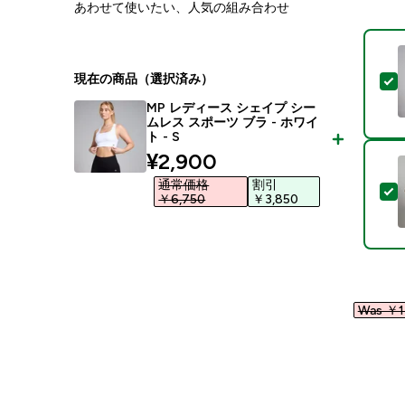
あわせて使いたい、人気の組み合わせ
現在の商品（選択済み）
MP レディース シェイプ シー
ムレス スポーツ ブラ - ホワイ
ト - S
discounted price
¥2,900‎
通常価格
割引
￥6,750‎
￥3,850‎
Was ￥17