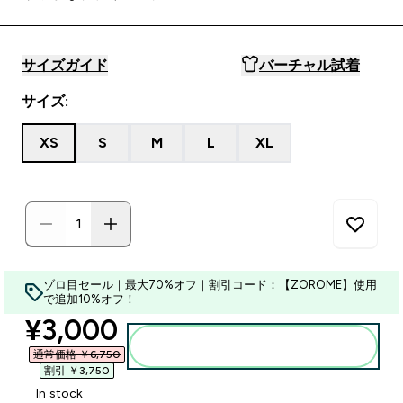
サイズガイド
バーチャル試着
サイズ:
XS
S
M
L
XL
ゾロ目セール｜最大70%オフ｜割引コード：【ZOROME】使用
で追加10%オフ！
discounted price
¥3,000‎
カートに入れる
通常価格 ￥6,750‎
割引 ￥3,750‎
In stock