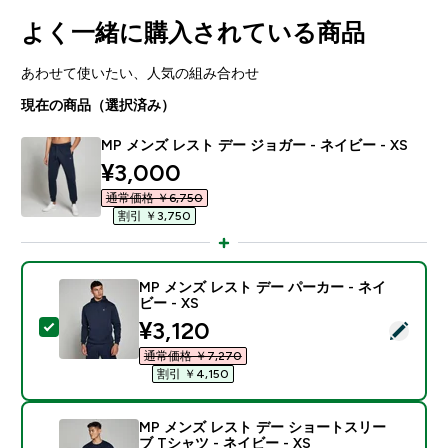
よく一緒に購入されている商品
あわせて使いたい、人気の組み合わせ
現在の商品（選択済み）
MP メンズ レスト デー ジョガー - ネイビー - XS
discounted price
¥3,000‎
通常価格 ￥6,750‎
割引 ￥3,750‎
MP メンズ レスト デー パーカー - ネイ
ビー - XS
discounted price
¥3,120‎
この商品を選択 - MP メンズ レスト デー パーカー - ネイ
通常価格 ￥7,270‎
割引 ￥4,150‎
MP メンズ レスト デー ショートスリー
ブ Tシャツ - ネイビー - XS