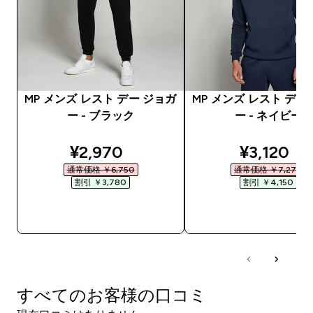
MP メンズ レスト デー ジョガ
MP メンズ レスト デー
ー - ブラック
ー - ネイビー
discounted price
discounte
¥2,970‎
¥3,120‎
通常価格 ￥6,750‎
通常価格 ￥7,270‎
割引 ￥3,780‎
割引 ￥4,150‎
今すぐ購入
今すぐ購入
すべてのお客様の口コミ