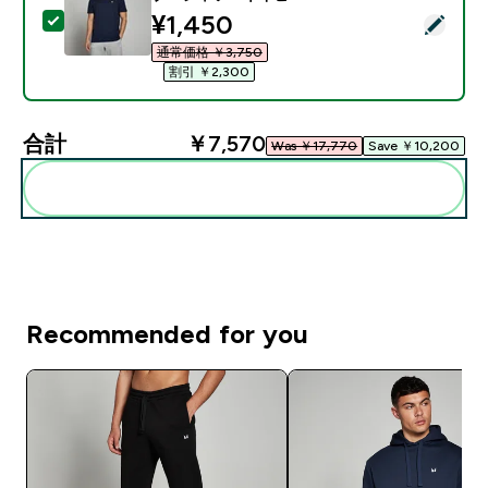
discounted price
¥1,450‎
この商品を選択 - MP メンズ レスト デー ショートスリー
通常価格 ￥3,750‎
割引 ￥2,300‎
合計
￥7,570‎
Was ￥17,770‎
Save ￥10,200‎
まとめてカートに入れる
Recommended for you