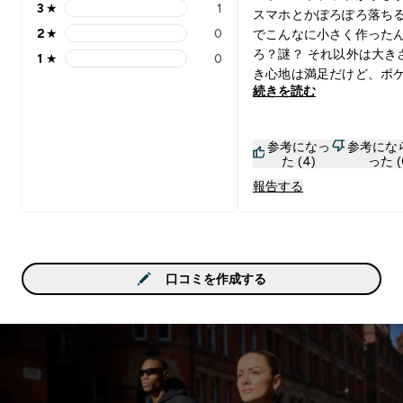
3
★
1
スマホとかぽろぽろ落ちる
3 stars rating 1 reviews
2
★
0
でこんなに小さく作った
2 stars rating 0 reviews
ろ？謎？ それ以外は大き
1
★
0
1 stars rating 0 reviews
き心地は満足だけど、ポ
続きを読む
だけどうにかしてほしい
参考になっ
参考にな
た (4)
った (
報告する
口コミを作成する