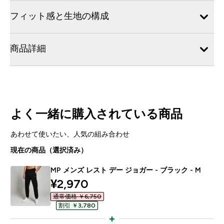
フィット感と生地の構成
商品詳細
よく一緒に購入されている商品
あわせて使いたい、人気の組み合わせ
現在の商品（選択済み）
MP メンズ レスト デー ジョガー - ブラック - M
discounted price
¥2,970‎
通常価格 ￥6,750‎
割引 ￥3,780‎