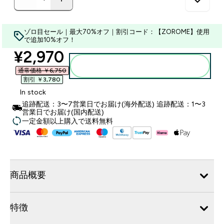
ゾロ目セール｜最大70%オフ｜割引コード：【ZOROME】使用
で追加10%オフ！
discounted price
¥2,970‎
カートに入れる
通常価格 ￥6,750‎
割引 ￥3,780‎
In stock
追跡配送：3〜7営業日でお届け(海外配送) 追跡配送：1〜3
営業日でお届け(国内配送)
一定金額以上購入で送料無料
商品概要
特徴