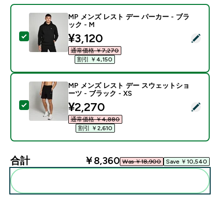
MP メンズ レスト デー パーカー - ブラ
ック - M
discounted price
¥3,120‎
この商品を選択 - MP メンズ レスト デー パーカー - ブ
通常価格 ￥7,270‎
割引 ￥4,150‎
MP メンズ レスト デー スウェットショ
ーツ - ブラック - XS
discounted price
¥2,270‎
この商品を選択 - MP メンズ レスト デー スウェットショ
通常価格 ￥4,880‎
割引 ￥2,610‎
合計
￥8,360‎
Was ￥18,900‎
Save ￥10,540‎
まとめてカートに入れる