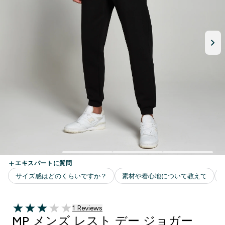
1 ＋件の口コミ
1 Reviews
3 out of 5 stars
MP メンズ レスト デー ジョガー