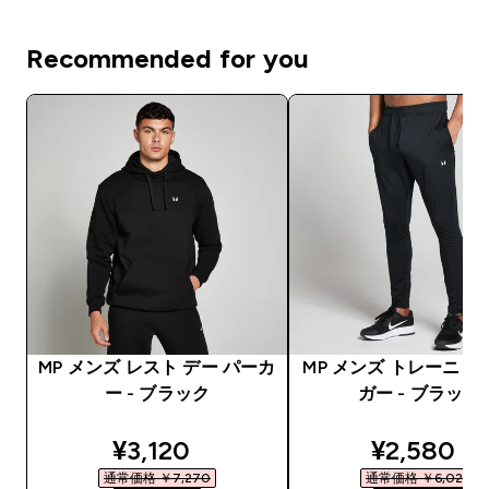
Recommended for you
MP メンズ レスト デー パーカ
MP メンズ トレーニン
ー - ブラック
ガー - ブラック
discounted price
discounte
¥3,120‎
¥2,580‎
通常価格 ￥7,270‎
通常価格 ￥6,020‎