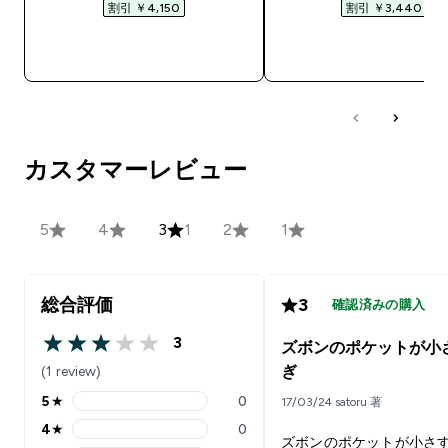
割引 ￥4,150‎
割引 ￥3,440‎
今すぐ購入
今すぐ購入
カスタマーレビュー
5
4
3
1
2
1
総合評価
3
確認済みの購入
3
ズボンのポケットが小
3 out of 5 stars
(1 review)
ぎ
5
★
0
17/03/24 satoru 著
5 stars rating 0 reviews
4
★
0
4 stars rating 0 reviews
ズボンのポケットが小さ