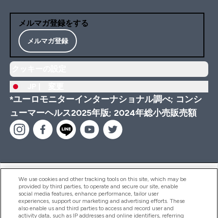
メルマガ登録をする
メルマガ登録
クッキーの設定
JP |
変更
*ユーロモニターインターナショナル調べ; コンシ
ューマーヘルス2025年版; 2024年総小売販売額
ヘルプ＆ガイド
We use cookies and other tracking tools on this site, which may be
provided by third parties, to operate and secure our site, enable
social media features, enhance performance, tailor user
experiences, support our marketing and advertising efforts. These
also enable us and third parties to access and record user and
商品について
activity data, such as IP addresses and online identifiers, referring