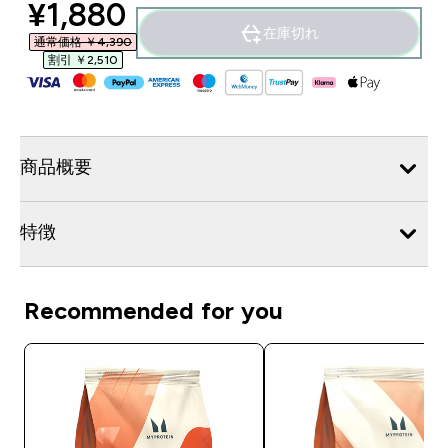
discounted price
¥1,880‎
在庫切れ
通常価格 ￥4,390‎
割引 ￥2,510‎
商品概要
特徴
Recommended for you