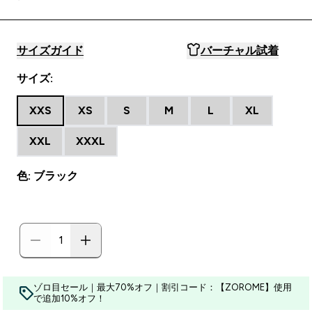
サイズガイド
バーチャル試着
サイズ:
XXS
XS
S
M
L
XL
XXL
XXXL
色: ブラック
ゾロ目セール｜最大70%オフ｜割引コード：【ZOROME】使用
で追加10%オフ！