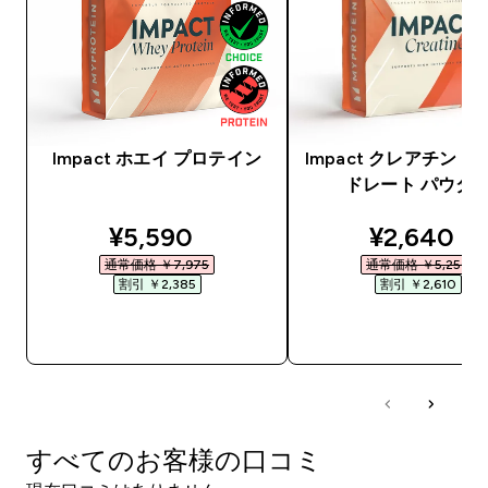
Impact ホエイ プロテイン
Impact クレアチン 
ドレート パウダ
discounted price
discounte
¥5,590‎
¥2,640‎
通常価格 ￥7,975‎
通常価格 ￥5,250‎
割引 ￥2,385‎
割引 ￥2,610‎
今すぐ購入
今すぐ購入
すべてのお客様の口コミ