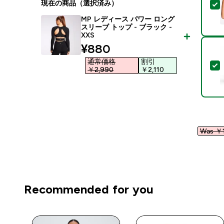
現在の商品（選択済み）
MP レディース パワー ロング
スリーブ トップ - ブラック -
XXS
discounted price
¥880‎
通常価格
割引
￥2,990‎
￥2,110‎
Was ￥1
Recommended for you