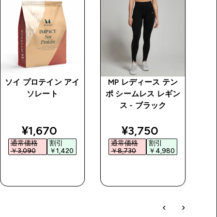
ソイ プロテイン アイ
MP レディース テン
M
ソレート
ポ シームレス レギン
ポ
ス - ブラック
price
discounted price
discounted price
¥1,670‎
¥3,750‎
通常価格
割引
通常価格
割引
￥3,090‎
￥1,420‎
￥8,730‎
￥4,980‎
￥
今すぐ購入
今すぐ購入