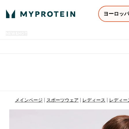
ヨーロッ
NEW&HOT
プロテイン
アミノ酸
サプリメント
プロテ
Enter NEW&HOT submenu
Enter プロテイン submenu
Enter アミノ酸 submenu
Enter サ
⌄
⌄
⌄
⌄
12,000円以上購入で送料無
メインページ
スポーツウェア
レディース
レディー