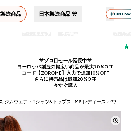
パ製造商品
日本製造商品 🎌
Fuel Coa
イン食品
アパレル＆ギア
コラボ商品
セット商品
プレミア
プリメント submenu
Enter プロテイン食品 submenu
Enter アパレル＆ギア submenu
Enter コラボ商品 submen
⌄
⌄
⌄
料
公式LINE追加で最新お得情報をゲット
公式アプリはこちら
💙ゾロ目セール延長中💙
ヨーロッパ製造の幅広い商品が最大70%OFF
コード【ZOROME】入力で追加10%OFF
さらに特売品は追加20%OFF
今すぐ購入
ス ジムウェア・Tシャツ&トップス
MP レディース パワー ロ