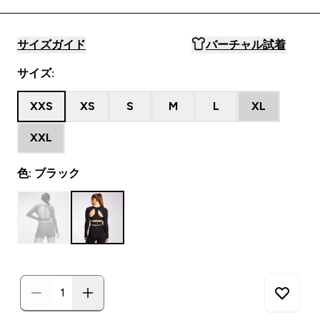
サイズガイド
バーチャル試着
サイズ:
XXS
XS
S
M
L
XL
XXL
色: ブラック