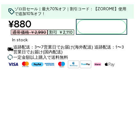
ゾロ目セール｜最大70%オフ｜割引コード：【ZOROME】使用
で追加10%オフ！
discounted price
¥880‎
カートに入れる
通常価格 ￥2,990‎
割引 ￥2,110‎
In stock
追跡配送：3〜7営業日でお届け(海外配送) 追跡配送：1〜3
営業日でお届け(国内配送)
一定金額以上購入で送料無料