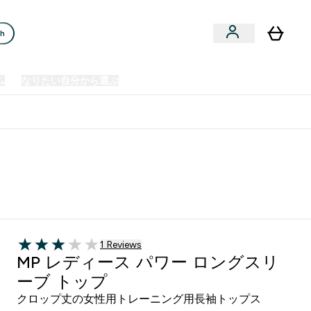
ch
ム
なりたい自分から選ぶ
クリアランスセール
日本製造商品
u
Enter プレミアム submenu
Enter なりたい自分から選ぶ submenu
En
⌄
⌄
⌄
欧州スポーツ栄養No.1ブランド*
ングスリーブ トップ - ブラック
1 ＋件の口コミ
1 Reviews
3 out of 5 stars
MP レディース パワー ロングスリ
ーブ トップ
クロップ丈の女性用トレーニング用長袖トップス