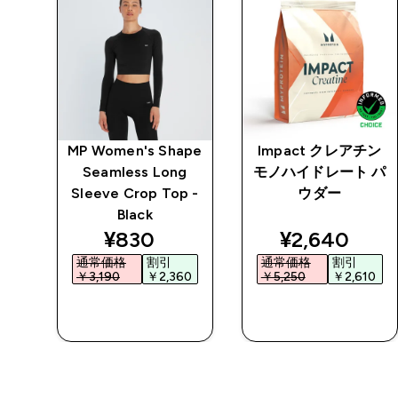
パワ
MP Women's Shape
Impact クレアチン
スポ
Seamless Long
モノハイドレート パ
ック
Sleeve Crop Top -
ウダー
Black
ted price
discounted price
discounted 
¥830‎
¥2,640‎
通常価格
割引
通常価格
割引
0‎
￥3,190‎
￥2,360‎
￥5,250‎
￥2,610‎
今すぐ購入
今すぐ購入