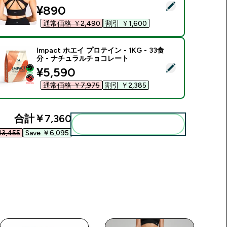
この商品を選択 - MP レディース パワー ロングライン スポーツブラ
discounted price
¥890‎
通常価格 ￥2,490‎
割引 ￥1,600‎
Impact ホエイ プロテイン - 1KG - 33食
分 - ナチュラルチョコレート
この商品を選択 - Impact ホエイ プロテイン - 1KG - 33食分
discounted price
¥5,590‎
通常価格 ￥7,975‎
割引 ￥2,385‎
合計
￥7,360‎
まとめてカートに入れる
3,455‎
Save ￥6,095‎