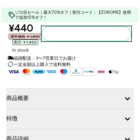
ゾロ目セール｜最大70%オフ｜割引コード：【ZOROME】使用
で追加10%オフ！
discounted price
¥440‎
カートに入れる
通常価格 ￥1,890‎
割引 ￥1,450‎
In stock
追跡配送：3〜7営業日でお届け
一定金額以上購入で送料無料
商品概要
特徴
商品詳細