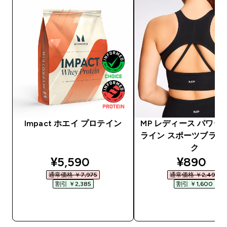
Impact ホエイ プロテイン
MP レディース パワー
ライン スポーツブラ -
ク
discounted price
discount
¥5,590‎
¥890‎
通常価格 ￥7,975‎
通常価格 ￥2,490‎
割引 ￥2,385‎
割引 ￥1,600‎
今すぐ購入
今すぐ購入