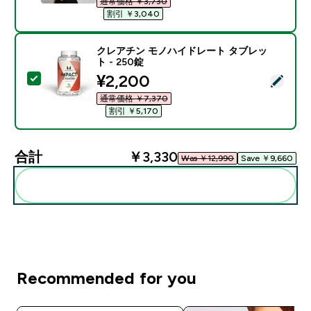
通常価格 ￥3,730‎
割引 ￥3,040‎
クレアチン モノハイドレート タブレッ
ト - 250錠
discounted price
¥2,200‎
この商品を選択 - クレアチン モノハイドレート タブレッ
通常価格 ￥7,370‎
割引 ￥5,170‎
合計
￥3,330‎
Was ￥12,990‎
Save ￥9,660‎
まとめてカートに入れる
Recommended for you