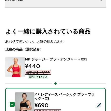
よく一緒に購入されている商品
あわせて使いたい、人気の組み合わせ
現在の商品（選択済み）
MP ジャージー ブラ - デンジャー - XXS
discounted price
¥440‎
通常価格 ￥1,890‎
割引 ￥1,450‎
MP レディース ベーシック ブラ - ブラ
ック - XS
discounted price
¥690‎
この商品を選択 - MP レディース ベーシック ブラ - ブラ